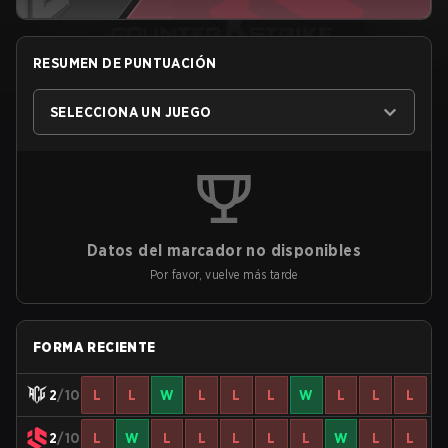
RESUMEN DE PUNTUACIÓN
SELECCIONA UN JUEGO
Datos del marcador no disponibles
Por favor, vuelve más tarde
FORMA RECIENTE
2
/10
L
L
W
L
L
L
W
L
L
L
2
/10
L
W
L
L
L
L
L
W
L
L