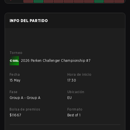
INFO DEL PARTIDO
Torneo
2026 Parken Challenger Championship #7
Fecha
Hora de inicio
15 May
17:30
Fase
Ubicación
Group A - Group A
EU
Bolsa de premios
Formato
$
11667
Best of 1