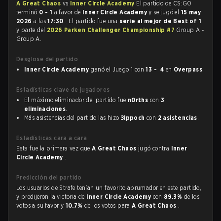
A Great Chaos
vs
Inner Circle Academy
El partido de CS:GO
terminó
0 - 1
a favor de
Inner Circle Academy
y se jugó el
15 may
2026
a las
17:30
. El partido fue una
serie al mejor de Best of 1
y parte del
2026 Parken Challenger Championship #7
Group A -
Group A.
Desglose del partido
Inner Circle Academy
ganó el Juego 1 con
13 - 4
en
Overpass
Estadísticas clave de jugadores
El máximo eliminador del partido fue
n0rths
con
3
eliminaciones
.
Más asistencias del partido las hizo
Зippoch
con
2 asistencias
.
Estadísticas cara a cara
Esta fue la primera vez que
A Great Chaos
jugó contra
Inner
Circle Academy
.
Predicción del partido
Los usuarios de Strafe tenían un favorito abrumador en este partido,
y predijeron la victoria de
Inner Circle Academy
con
89.3%
de los
votos a su favor y
10.7%
de los votos para
A Great Chaos
.