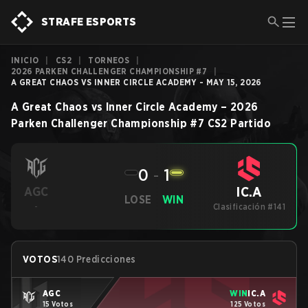
STRAFE ESPORTS
INICIO
|
CS2
|
TORNEOS
|
2026 PARKEN CHALLENGER CHAMPIONSHIP #7
|
A GREAT CHAOS VS INNER CIRCLE ACADEMY - MAY 15, 2026
A Great Chaos
vs
Inner Circle Academy
–
2026
Parken Challenger Championship #7
CS2
Partido
0
-
1
IC.A
AGC
LOSE
WIN
-
Clasificación #141
VOTOS
140 Predicciones
AGC
WIN
IC.A
15 Votos
125 Votos