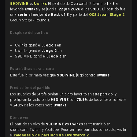
99DIVINE
vs
Uwinks
El partido de Overwatch 2 terminó
1 - 3
a
favor de
Uwinks
y se jugó el
22 jun 2026
a las
9:00
. El partido fue
una
serie al mejor de Best of 3
y parte del
OCS Japan Stage 2
Group Stage - Round 1.
Desglose del partido
Uwinks ganó el
Juego 1
en
Uwinks ganó el
Juego 2
en
99DIVINE ganó el
Juego 3
en
Estadísticas cara a cara
Esta fue la primera vez que
99DIVINE
jugó contra
Uwinks
.
Predicción del partido
Los usuarios de Strafe tenían un claro favorito en este partido, y
predijeron la victoria de
99DIVINE
con
75.9%
de los votos a su favor
y
24.1%
de los votos para
Uwinks
.
Dónde ver
El partido en vivo de
99DIVINE vs Uwinks
se transmitió en
strafe.com, Twitch y Youtube. Para ver más partidos como este, visita
el
calendario de partidos de Overwatch 2
.