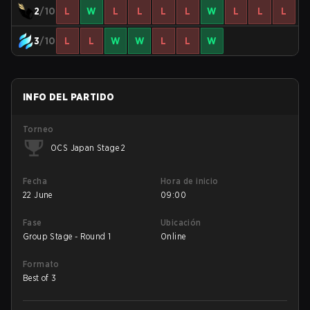
2
/10
L
W
L
L
L
L
W
L
L
L
3
/10
L
L
W
W
L
L
W
INFO DEL PARTIDO
Torneo
OCS Japan Stage 2
Fecha
Hora de inicio
22 June
09:00
Fase
Ubicación
Group Stage - Round 1
Online
Formato
Best of 3