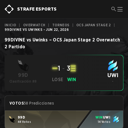
STRAFE ESPORTS
INICIO
|
OVERWATCH
|
TORNEOS
|
OCS JAPAN STAGE 2
|
99DIVINE VS UWINKS - JUN 22, 2026
99DIVINE
vs
Uwinks
–
OCS Japan Stage 2
Overwatch
2
Partido
1
-
3
UWI
99D
LOSE
WIN
Clasificación #8
-
VOTOS
58 Predicciones
99D
WIN
UWI
44 Votos
14 Votos