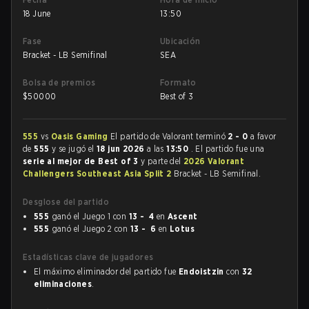
18 June
13:50
Fase
Ubicación
Bracket - LB Semifinal
SEA
Bolsa de premios
Formato
$
50000
Best of 3
555
vs
Oasis Gaming
El partido de Valorant terminó
2 - 0
a favor
de
555
y se jugó el
18 jun 2026
a las
13:50
. El partido fue una
serie al mejor de Best of 3
y parte del
2026 Valorant
Challengers Southeast Asia Split 2
Bracket - LB Semifinal.
Desglose del partido
555
ganó el Juego 1 con
13 - 4
en
Ascent
555
ganó el Juego 2 con
13 - 6
en
Lotus
Estadísticas clave de jugadores
El máximo eliminador del partido fue
Endoistzin
con
32
eliminaciones
.