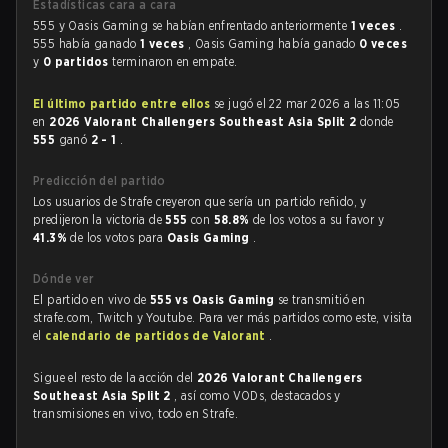
Estadísticas cara a cara
555 y Oasis Gaming se habían enfrentado anteriormente
1 veces
.
555 había ganado
1 veces
, Oasis Gaming había ganado
0 veces
y
0 partidos
terminaron en empate.
El último partido entre ellos
se jugó el 22 mar 2026 a las 11:05
en
2026 Valorant Challengers Southeast Asia Split 2
donde
555
ganó
2 - 1
.
Predicción del partido
Los usuarios de Strafe creyeron que sería un partido reñido, y
predijeron la victoria de
555
con
58.8%
de los votos a su favor y
41.3%
de los votos para
Oasis Gaming
.
Dónde ver
El partido en vivo de
555 vs Oasis Gaming
se transmitió en
strafe.com, Twitch y Youtube. Para ver más partidos como este, visita
el
calendario de partidos de Valorant
.
Sigue el resto de la acción del
2026 Valorant Challengers
Southeast Asia Split 2
, así como VODs, destacados y
transmisiones en vivo, todo en Strafe.