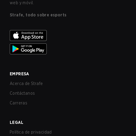
web y móvil.
Strafe, todo sobre esports
EMPRESA
Acerca de Strafe
Contáctanos
Carreras
LEGAL
Política de privacidad