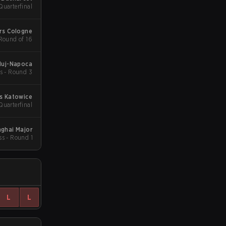
Quarterfinal
rs Cologne
 Round of 16
luj-Napoca
s - Round 3
s Katowice
Quarterfinal
ghai Major
ss - Round 1
L
L