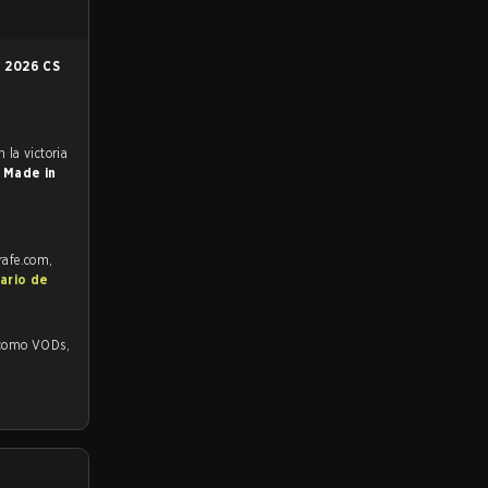
n
2026 CS
a
Made in
rafe.com,
ario de
mo VODs,