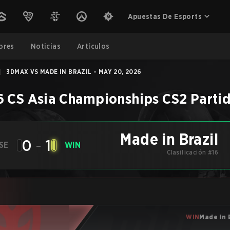
Apuestas De Esports
ores
Noticias
Artículos
|
3DMAX VS MADE IN BRAZIL - MAY 20, 2026
 CS Asia Championships
CS2
Parti
Made in Brazil
0
-
1
SE
WIN
Clasificación #16
WIN
Made in 