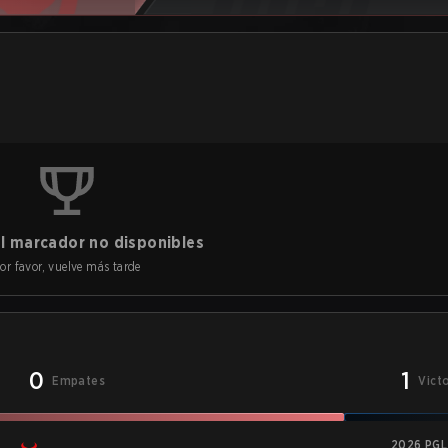
l marcador no disponibles
or favor, vuelve más tarde
0
1
Empates
Vict
2026 PGL