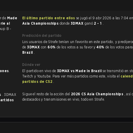
or de
Made
El último partido entre ellos
se jugó el 9 abr 2026 a las 7:04 e
rie al
Asia Championships
donde
3DMAX
ganó
2 - 1
.
oup B -
Predicción del partido
Los usuarios de Strafe tenían un favorito en este partido, y predijeron la victoria
de
3DMAX
con
60%
de los votos a su favor y
40%
de los votos par
Brazil
.
Dónde ver
iones
.
El partido en vivo de
3DMAX vs Made in Brazil
se transmitió en st
Twitch y Youtube. Para ver más partidos como este, visita el
calend
partidos de CS2
.
Sigue el resto de la acción del
2026 CS Asia Championships
, así co
s
. 3DMAX
destacados y transmisiones en vivo, todo en Strafe.
partidos