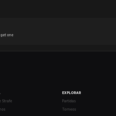
 get one
A
EXPLORAR
 Strafe
Partidas
nos
Torneos