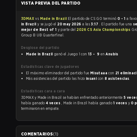
VISTA PREVIA DEL PARTIDO
3DMAX
vs
Made in Brazil
El partido de CS:GO terminó
0 - 1
a fav
in Brazil
y se jugó el
20 may 2026
a las
3:17
. El partido fue una
se
mejor de Best of 1
y parte del
2026 CS Asia Championships
Gr
Group B UB Quarterfinal.
Desglose del partido
Made in Brazil
ganó el Juego 1 con
13 - 9
en
Anubis
Estadísticas clave de jugadores
El máximo eliminador del partido fue
Misutaaa
con
21 eliminac
Más asistencias del partido las hizo
insani
con
8 asistencias
.
Estadísticas cara a cara
3DMAX y Made in Brazil se habían enfrentado anteriormente
5 vece
había ganado
4 veces
, Made in Brazil había ganado
1 veces
y
0 
terminaron en empate.
COMENTARIOS
(
1
)