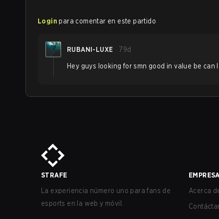
Login
para comentar en este partido
RUBANI-LUXE
79d
Hey guys looking for smn good in value be can I
STRAFE
EMPRES
La experiencia número uno para fans de
Acerca de
esports en la web y móvil.
Contácta