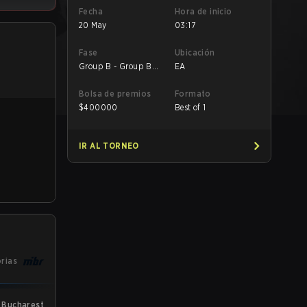
Fecha
Hora de inicio
20 May
03:17
Fase
Ubicación
Group B - Group B
EA
UB Quarterfinal
Bolsa de premios
Formato
$
400000
Best of 1
IR AL TORNEO
orias
 Bucharest