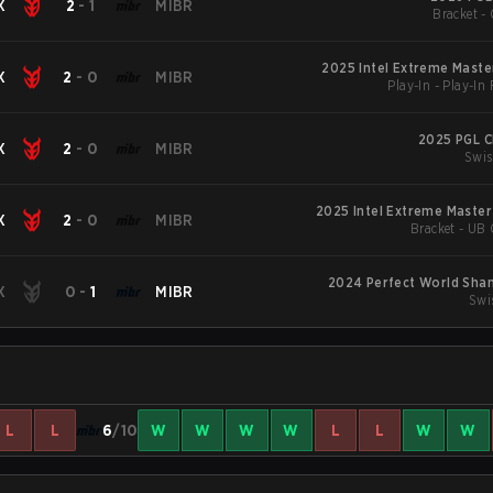
X
2
-
1
MIBR
Bracket - 
2025 Intel Extreme Maste
X
2
-
0
MIBR
Play-In - Play-In
2025 PGL C
X
2
-
0
MIBR
Swis
2025 Intel Extreme Master
X
2
-
0
MIBR
Bracket - UB 
2024 Perfect World Shan
X
0
-
1
MIBR
Swi
L
L
6
/10
W
W
W
W
L
L
W
W