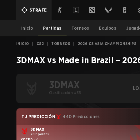
STRAFE
Inicio
Partidas
Torneos
Equipos
Jugad
INICIO
|
CS2
|
TORNEOS
|
2026 CS ASIA CHAMPIONSHIPS
3DMAX
vs
Made in Brazil
–
2026
3DMAX
LO
Clasificación #35
TU PREDICCIÓN
440 Predicciones
3DMAX
207 points
VOTED