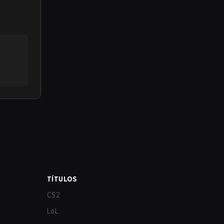
TÍTULOS
CS2
LoL