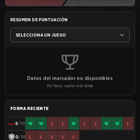
RESUMEN DE PUNTUACIÓN
SELECCIONA UN JUEGO
Datos del marcador no disponibles
Por favor, vuelve más tarde
FORMA RECIENTE
5
/10
W
W
L
L
W
L
L
W
W
L
0
/10
L
L
L
L
L