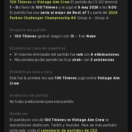
100 Thieves
vs
Vintage Aim Crew
El partido de CS:GO terminó
1 - 0
a favor de
100 Thieves
y se jugó el
9 may 2026
a las
9:00
.
El partido fue una
serie al mejor de Best of 1
y parte del
2026
Parken Challenger Championship #6
Group A - Group A.
Desglose del partido
100 Thieves
ganó el Juego 1 con
13 - 1
en
Nuke
Estadísticas clave de jugadores
El máximo eliminador del partido fue
rain
con
6 eliminaciones
.
Más asistencias del partido las hizo
sirah-
con
3 asistencias
.
Estadísticas cara a cara
Esta fue la primera vez que
100 Thieves
jugó contra
Vintage Aim
Crew
.
Predicción del partido
No hubo predicciones para este partido.
Dónde ver
El partido en vivo de
100 Thieves vs Vintage Aim Crew
se
transmitió en strafe.com, Twitch y Youtube. Para ver más partidos
como este, visita el
calendario de partidos de CS2
.