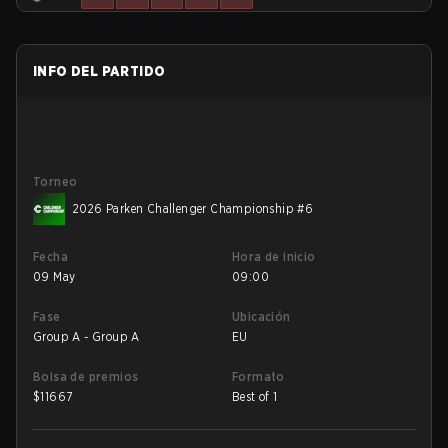
INFO DEL PARTIDO
Torneo
2026 Parken Challenger Championship #6
Fecha
Hora de inicio
09 May
09:00
Fase
Ubicación
Group A - Group A
EU
Bolsa de premios
Formato
$
11667
Best of 1