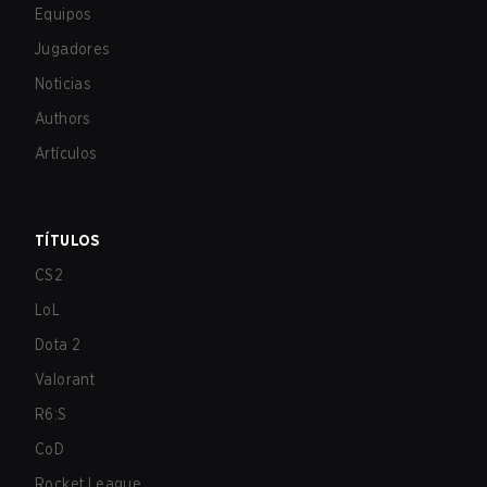
Equipos
Jugadores
Noticias
Authors
Artículos
TÍTULOS
CS2
LoL
Dota 2
Valorant
R6:S
CoD
Rocket League