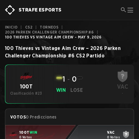
STRAFE ESPORTS
INICIO
|
CS2
|
TORNEOS
|
2026 PARKEN CHALLENGER CHAMPIONSHIP #6
|
100 THIEVES VS VINTAGE AIM CREW - MAY 9, 2026
100 Thieves
vs
Vintage Aim Crew
–
2026 Parken
Challenger Championship #6
CS2
Partido
1
-
0
VAC
100T
WIN
LOSE
Clasificación #23
-
VOTOS
0 Predicciones
100T
WIN
VAC
0 Votos
0 Votos