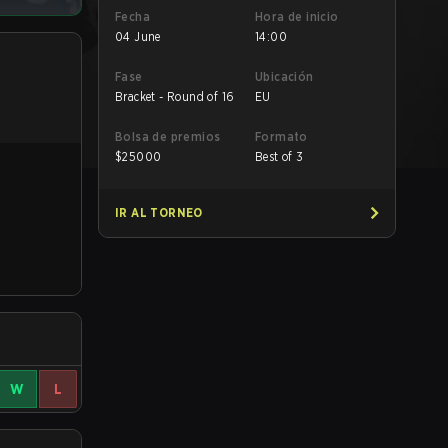
Fecha
Hora de inicio
04 June
14:00
Fase
Ubicación
Bracket - Round of 16
EU
Bolsa de premios
Formato
$
25000
Best of 3
IR AL TORNEO
W
L