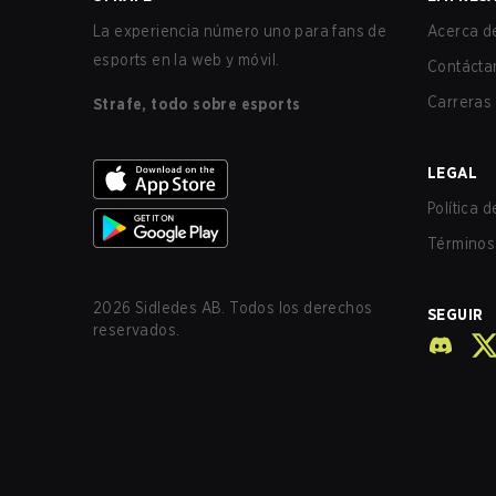
La experiencia número uno para fans de
Acerca de
esports en la web y móvil.
Contácta
Carreras
Strafe, todo sobre esports
LEGAL
Política 
Términos 
2026
Sidledes AB. Todos los derechos
SEGUIR
reservados.