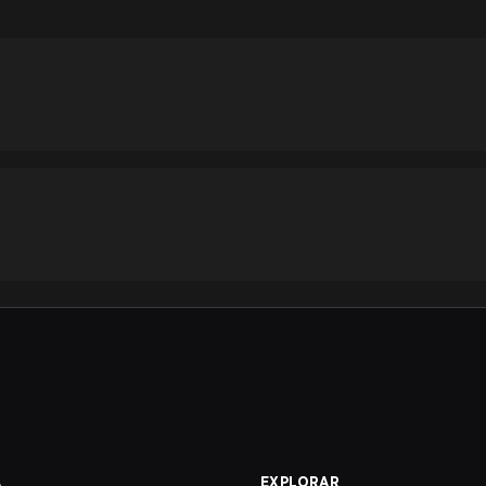
A
EXPLORAR