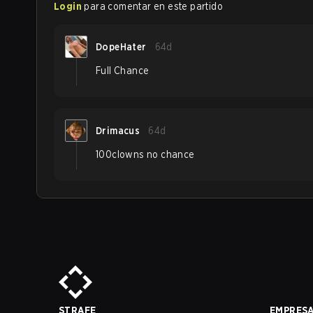
Login
para comentar en este partido
DopeHater
64d
Full Chance
Drimacus
64d
100clowns no chance
STRAFE
EMPRES