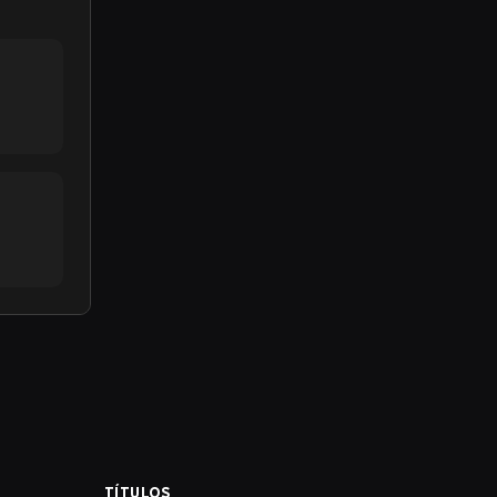
TÍTULOS