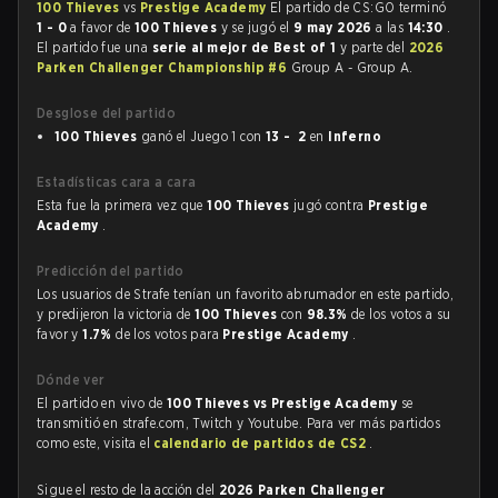
100 Thieves
vs
Prestige Academy
El partido de CS:GO terminó
1 - 0
a favor de
100 Thieves
y se jugó el
9 may 2026
a las
14:30
.
El partido fue una
serie al mejor de Best of 1
y parte del
2026
Parken Challenger Championship #6
Group A - Group A.
Desglose del partido
100 Thieves
ganó el Juego 1 con
13 - 2
en
Inferno
Estadísticas cara a cara
Esta fue la primera vez que
100 Thieves
jugó contra
Prestige
Academy
.
Predicción del partido
Los usuarios de Strafe tenían un favorito abrumador en este partido,
y predijeron la victoria de
100 Thieves
con
98.3%
de los votos a su
favor y
1.7%
de los votos para
Prestige Academy
.
Dónde ver
El partido en vivo de
100 Thieves vs Prestige Academy
se
transmitió en strafe.com, Twitch y Youtube. Para ver más partidos
como este, visita el
calendario de partidos de CS2
.
Sigue el resto de la acción del
2026 Parken Challenger