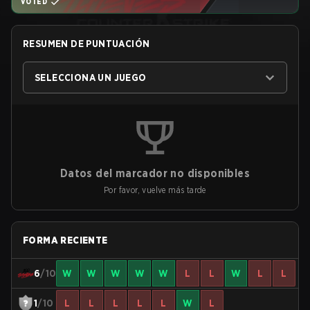
VOTED
RESUMEN DE PUNTUACIÓN
SELECCIONA UN JUEGO
Datos del marcador no disponibles
Por favor, vuelve más tarde
FORMA RECIENTE
6
/10
W
W
W
W
W
L
L
W
L
L
1
/10
L
L
L
L
L
W
L