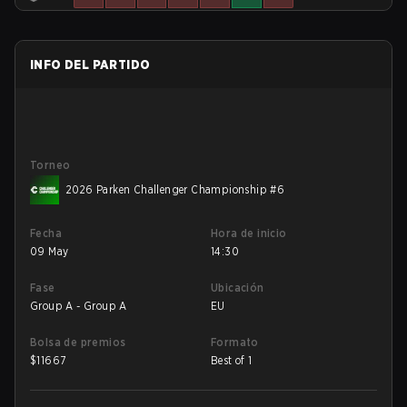
INFO DEL PARTIDO
Torneo
2026 Parken Challenger Championship #6
Fecha
Hora de inicio
09 May
14:30
Fase
Ubicación
Group A - Group A
EU
Bolsa de premios
Formato
$
11667
Best of 1