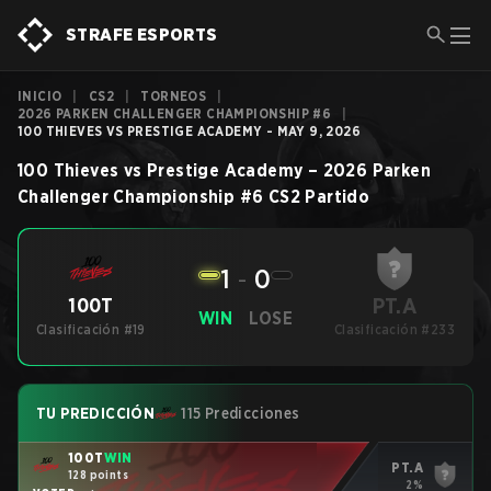
STRAFE ESPORTS
INICIO
|
CS2
|
TORNEOS
|
2026 PARKEN CHALLENGER CHAMPIONSHIP #6
|
100 THIEVES VS PRESTIGE ACADEMY - MAY 9, 2026
100 Thieves
vs
Prestige Academy
–
2026 Parken
Challenger Championship #6
CS2
Partido
1
-
0
PT.A
100T
WIN
LOSE
Clasificación #19
Clasificación #233
TU PREDICCIÓN
115 Predicciones
100T
WIN
PT.A
128 points
2%