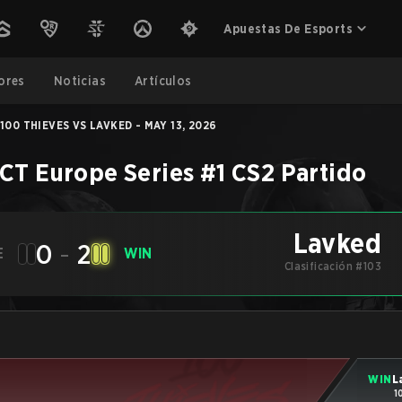
Apuestas De Esports
ores
Noticias
Artículos
100 THIEVES VS LAVKED - MAY 13, 2026
CT Europe Series #1
CS2
Partido
Lavked
0
-
2
E
WIN
Clasificación #103
WIN
L
1