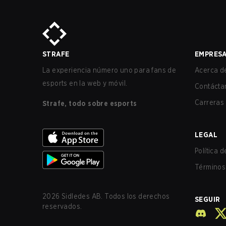
STRAFE
EMPRES
La experiencia número uno para fans de
Acerca de
esports en la web y móvil.
Contácta
Carreras
Strafe, todo sobre esports
LEGAL
Política 
Términos 
2026
Sidledes AB. Todos los derechos
SEGUIR
reservados.