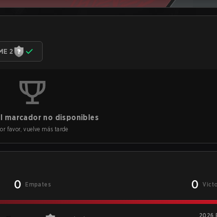
ME 2
l marcador no disponibles
or favor, vuelve más tarde
0
0
Empates
Vict
2026 