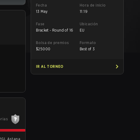
Fecha
Hora de inicio
13 May
11:19
Fase
Ubicación
Bracket - Round of 16
EU
Bolsa de premios
Formato
$
25000
Best of 3
IR AL TORNEO
orias
PGL Astana