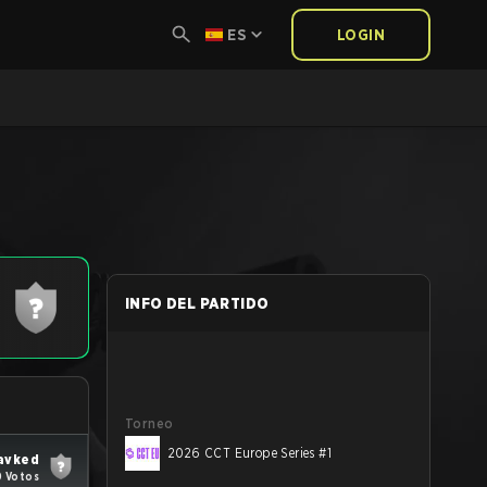
ES
LOGIN
INFO DEL PARTIDO
Torneo
2026 CCT Europe Series #1
avked
0 Votos