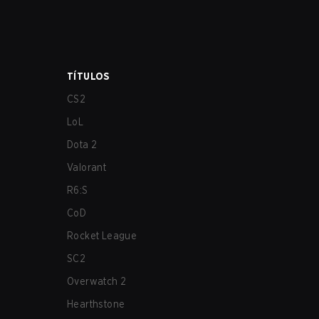
TÍTULOS
CS2
LoL
Dota 2
Valorant
R6:S
CoD
Rocket League
SC2
Overwatch 2
Hearthstone