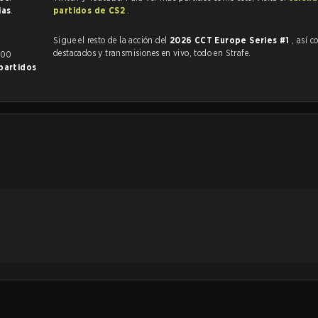
ias
.
partidos de CS2
.
Sigue el resto de la acción del
2026 CCT Europe Series #1
, así como
destacados y transmisiones en vivo, todo en Strafe.
100
partidos