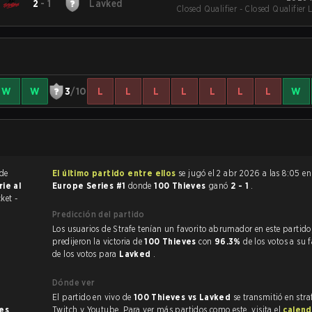
2
-
1
Lavked
Closed Qualifier - Closed Qualifier 
W
W
3
/10
L
L
L
L
L
L
L
W
 de
El último partido entre ellos
se jugó el 2 abr 2026 a las 8:05 e
rie al
Europe Series #1
donde
100 Thieves
ganó
2 - 1
.
ket -
Predicción del partido
Los usuarios de Strafe tenían un favorito abrumador en este partido, y
predijeron la victoria de
100 Thieves
con
96.3%
de los votos a su 
de los votos para
Lavked
.
Dónde ver
El partido en vivo de
100 Thieves vs Lavked
se transmitió en stra
nes
.
Twitch y Youtube. Para ver más partidos como este, visita el
calend