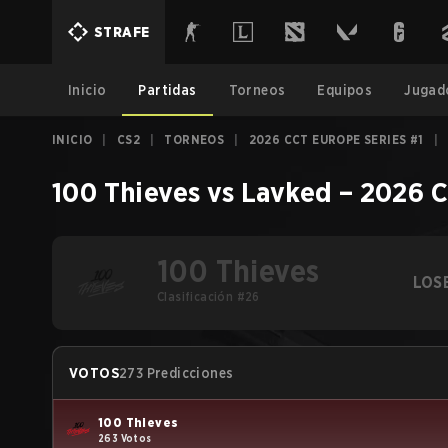
STRAFE
Inicio
Partidas
Torneos
Equipos
Jugad
INICIO
|
CS2
|
TORNEOS
|
2026 CCT EUROPE SERIES #1
|
100 Thieves
vs
Lavked
–
2026 C
100 Thieves
LOS
Clasificación #26
VOTOS
273 Predicciones
100 Thieves
263 Votos