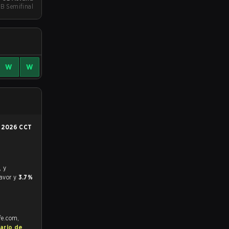
LB Semifinal
W
W
n
2026 CCT
favor y
3.7%
fe.com,
ario de