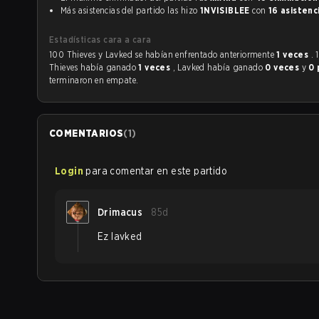
Más asistencias del partido las hizo
1NVISIBLEE
con
16 asistenc
Estadísticas cara a cara
100 Thieves y Lavked se habían enfrentado anteriormente
1 veces
. 
Thieves había ganado
1 veces
, Lavked había ganado
0 veces
y
0 
terminaron en empate.
COMENTARIOS
(
1
)
Login
para comentar en este partido
Drimacus
85d
Ez lavked