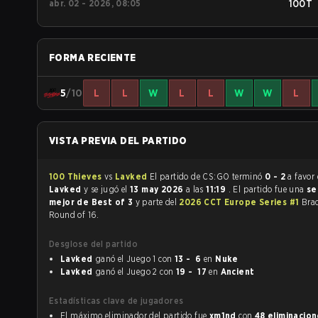
abr. 02 - 2026, 08:05
100T
FORMA RECIENTE
5
/10
L
L
W
L
L
W
W
L
VISTA PREVIA DEL PARTIDO
100 Thieves
vs
Lavked
El partido de CS:GO terminó
0 - 2
a favor
Lavked
y se jugó el
13 may 2026
a las
11:19
. El partido fue una
se
mejor de Best of 3
y parte del
2026 CCT Europe Series #1
Brac
Round of 16.
Desglose del partido
Lavked
ganó el Juego 1 con
13 - 6
en
Nuke
Lavked
ganó el Juego 2 con
19 - 17
en
Ancient
Estadísticas clave de jugadores
El máximo eliminador del partido fue
xm1nd
con
48 eliminacio