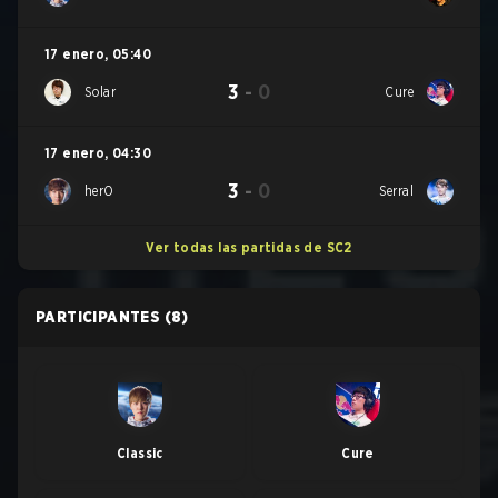
17 enero
,
05:40
3
-
0
Solar
Cure
17 enero
,
04:30
3
-
0
herO
Serral
Ver todas las partidas de SC2
PARTICIPANTES
(8)
Classic
Cure