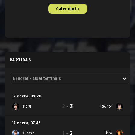
Calendario
PARTIDAS
Bracket - Quarterfinals
17 enero
,
09:20
2
-
3
Maru
Reynor
17 enero
,
07:45
1
-
3
Classic
Clem