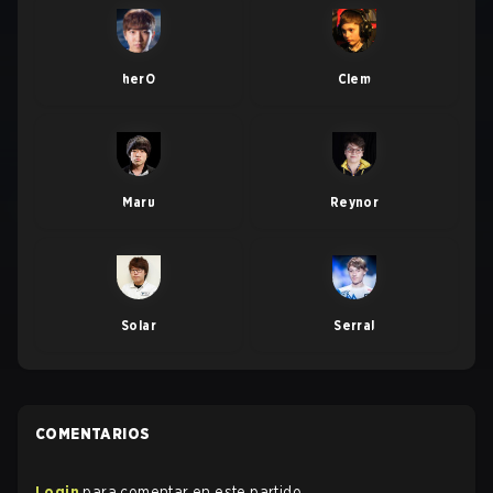
herO
Clem
Maru
Reynor
Solar
Serral
COMENTARIOS
Login
para comentar en este partido