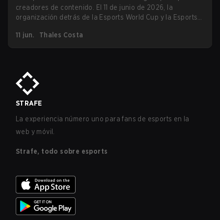
creadores de contenido. El 11 de junio de 2026, la
organización detrás de la Esports World Cup y la Esports
Nations Cup abrió oficialmente las solicitudes para su
11 jun.
Thales Costa
Creator Program 2026, la mayor iniciativa de co-streaming
que ha visto el esports, respaldada con una inversión de
$2 millones en recompensas para creadores.
STRAFE
La experiencia número uno para fans de esports en la
web y móvil.
Strafe, todo sobre esports