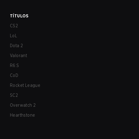
TÍTULOS
CS2
LoL
Dota 2
Valorant
R6:S
CoD
Rocket League
SC2
Overwatch 2
Hearthstone