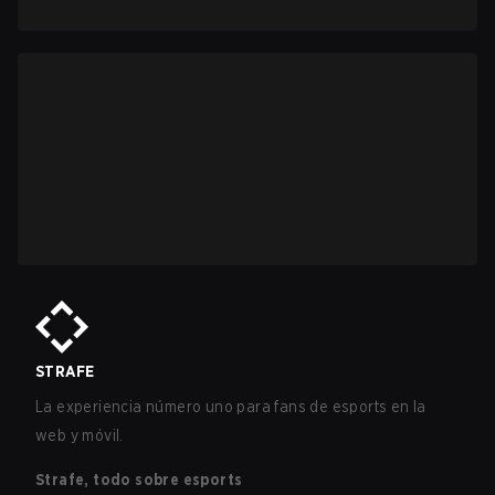
STRAFE
La experiencia número uno para fans de esports en la
web y móvil.
Strafe, todo sobre esports