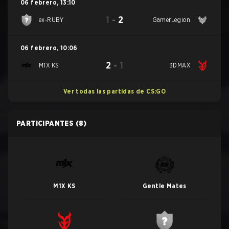
06 febrero
,
13:10
1
-
2
ex-RUBY
GamerLegion
06 febrero
,
10:06
2
-
1
M1X KS
3DMAX
Ver todas las partidas de CS:GO
PARTICIPANTES
(8)
M1X KS
Gentle Mates