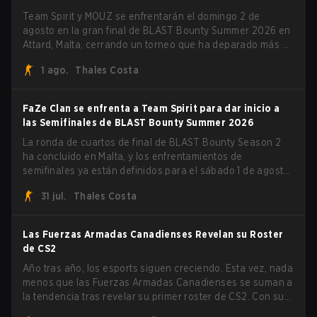
Team Spirit y MOUZ se enfrentarán el domingo 2 de
agosto en la gran final de BLAST Bounty Summer 2026 en
Attard, Malta, cerrando un torneo que ha deparado más de
una sorpresa a lo largo del camino.
1 ago.
Thales Costa
FaZe Clan se enfrenta a Team Spirit para dar inicio a
las Semifinales de BLAST Bounty Summer 2026
La ronda de cuartos de final de BLAST Bounty Season 2
ha concluido en Malta, y los enfrentamientos de
semifinales ya están definidos para el sábado 1 de agosto.
FaZe Clan, Team Spirit, Astralis y MOUZ son los cuatro
31 jul.
Thales Costa
sobrevivientes que aún luchan por el trofeo, mientras que
paiN Gaming se convirtió en el último equipo eliminado de
la llave.
Las Fuerzas Armadas Canadienses Revelan su Roster
de CS2
Año tras año, los esports siguen creciendo. Esta vez, nada
menos que las Fuerzas Armadas Canadienses se suman a
la tendencia tras revelar su primer roster de CS2. Con su
roster flameante revelado, Canadian Armed Forces se