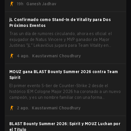
19h
Ganesh Jadhav
jL Confirmado como Stand-In de Vitality para Dos
Próximos Eventos
Tras un día de rumores circulando, ahora es oficial: el
exjugador de Natus Vincere y MVP ganador de Major
Justinas "jL" Lekavičius jugará para Team Vitality en
BLAST Open Porto y PGL Masters Bucharest. El riflero
4 ago.
Kaustavmani Choudhury
lituano dio la noticia él mismo en stream, bromeando:
"Finalmente no tengo que ocultar el hecho de que puedo
jugar con ZywOo, ropz, mezii, apEX, flameZ, MrBaldGuy",
MOUZ gana BLAST Bounty Summer 2026 contra Team
burlándose del head coach de Vitality Rémy "XTQZZZ"
Spirit
Quoniam en el proceso.
El primer evento S-tier de Counter-Strike 2 desde el
histórico IEM Cologne Major 2026 ha coronado a un nuevo
campeón, y es un nombre familiar con una forma
desconocida. MOUZ, recién salido de movimientos en el
2 ago.
Kaustavmani Choudhury
roster y cambios de roles, arrolló a Team Spirit en una
serie dominante 3-1 para levantar el trofeo BLAST Bounty
Summer 2026.
BLAST Bounty Summer 2026: Spirit y MOUZ Luchan por
el Título