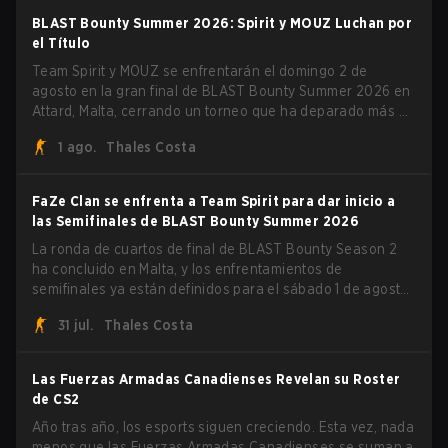
Summer 2026.
BLAST Bounty Summer 2026: Spirit y MOUZ Luchan por
el Título
Team Spirit y MOUZ se enfrentarán el domingo 2 de
agosto en la gran final de BLAST Bounty Summer 2026 en
Attard, Malta, cerrando un torneo que ha deparado más de
una sorpresa a lo largo del camino.
1 ago.
Thales Costa
FaZe Clan se enfrenta a Team Spirit para dar inicio a
las Semifinales de BLAST Bounty Summer 2026
La ronda de cuartos de final de BLAST Bounty Season 2
ha concluido en Malta, y los enfrentamientos de
semifinales ya están definidos para el sábado 1 de agosto.
FaZe Clan, Team Spirit, Astralis y MOUZ son los cuatro
31 jul.
Thales Costa
sobrevivientes que aún luchan por el trofeo, mientras que
paiN Gaming se convirtió en el último equipo eliminado de
la llave.
Las Fuerzas Armadas Canadienses Revelan su Roster
de CS2
Año tras año, los esports siguen creciendo. Esta vez, nada
menos que las Fuerzas Armadas Canadienses se suman a