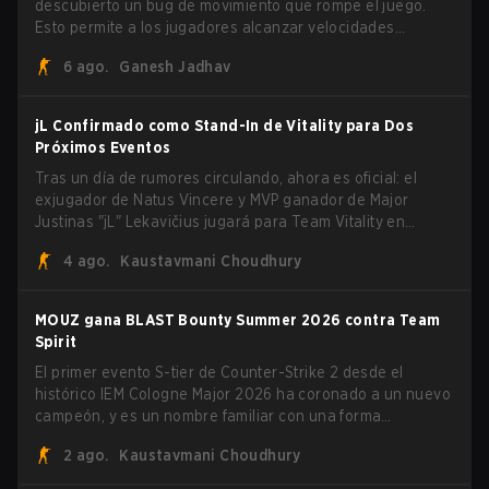
descubierto un bug de movimiento que rompe el juego.
Esto permite a los jugadores alcanzar velocidades
extremas explotando el sistema subtick.
6 ago.
Ganesh Jadhav
jL Confirmado como Stand-In de Vitality para Dos
Próximos Eventos
Tras un día de rumores circulando, ahora es oficial: el
exjugador de Natus Vincere y MVP ganador de Major
Justinas "jL" Lekavičius jugará para Team Vitality en
BLAST Open Porto y PGL Masters Bucharest. El riflero
4 ago.
Kaustavmani Choudhury
lituano dio la noticia él mismo en stream, bromeando:
"Finalmente no tengo que ocultar el hecho de que puedo
jugar con ZywOo, ropz, mezii, apEX, flameZ, MrBaldGuy",
MOUZ gana BLAST Bounty Summer 2026 contra Team
burlándose del head coach de Vitality Rémy "XTQZZZ"
Spirit
Quoniam en el proceso.
El primer evento S-tier de Counter-Strike 2 desde el
histórico IEM Cologne Major 2026 ha coronado a un nuevo
campeón, y es un nombre familiar con una forma
desconocida. MOUZ, recién salido de movimientos en el
2 ago.
Kaustavmani Choudhury
roster y cambios de roles, arrolló a Team Spirit en una
serie dominante 3-1 para levantar el trofeo BLAST Bounty