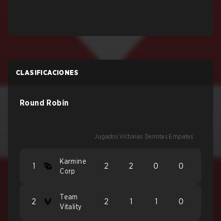
CLASIFICACIONES
Round Robin
Jugados
Victorias
Derrotas
Empates
Karmine
1
2
2
0
0
Corp
Team
2
2
1
1
0
Vitality