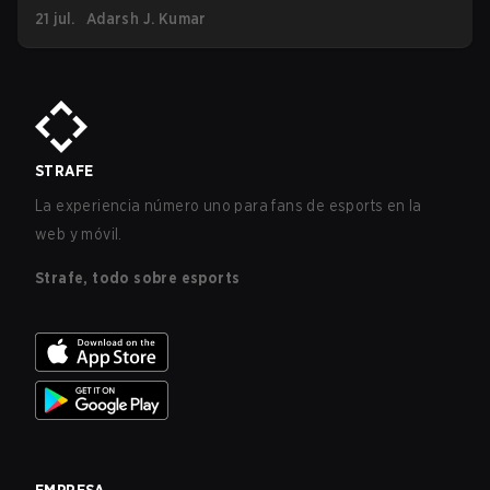
21 jul.
Adarsh J. Kumar
STRAFE
La experiencia número uno para fans de esports en la
web y móvil.
Strafe, todo sobre esports