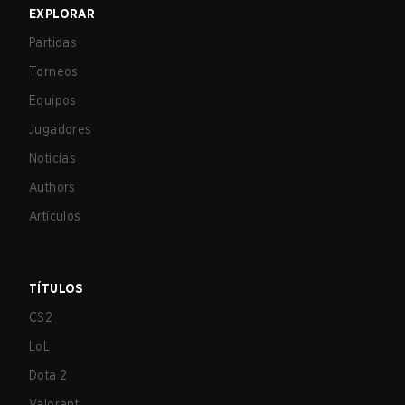
EXPLORAR
Partidas
Torneos
Equipos
Jugadores
Noticias
Authors
Artículos
TÍTULOS
CS2
LoL
Dota 2
Valorant