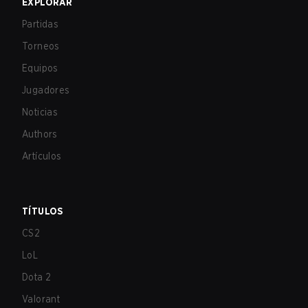
EXPLORAR
Partidas
Torneos
Equipos
Jugadores
Noticias
Authors
Artículos
TÍTULOS
CS2
LoL
Dota 2
Valorant