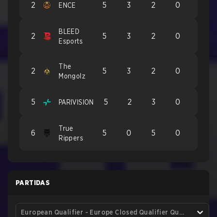
2
5
3
2
0
ENCE
BLEED
2
5
3
2
0
Esports
The
2
5
3
2
0
Mongolz
5
5
2
3
0
PARIVISION
True
6
5
0
5
0
Rippers
PARTIDAS
European Qualifier - Europe Closed Qualifier Quarterfinal