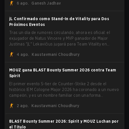
6 ago.
Ganesh Jadhav
jL Confirmado como Stand-In de Vitality para Dos
Próximos Eventos
Tras un día de rumores circulando, ahora es oficial: el
exjugador de Natus Vincere y MVP ganador de Major
Justinas "jL" Lekavičius jugará para Team Vitality en
BLAST Open Porto y PGL Masters Bucharest. El riflero
4 ago.
Kaustavmani Choudhury
lituano dio la noticia él mismo en stream, bromeando:
"Finalmente no tengo que ocultar el hecho de que puedo
jugar con ZywOo, ropz, mezii, apEX, flameZ, MrBaldGuy",
MOUZ gana BLAST Bounty Summer 2026 contra Team
burlándose del head coach de Vitality Rémy "XTQZZZ"
Spirit
Quoniam en el proceso.
El primer evento S-tier de Counter-Strike 2 desde el
histórico IEM Cologne Major 2026 ha coronado a un nuevo
campeón, y es un nombre familiar con una forma
desconocida. MOUZ, recién salido de movimientos en el
2 ago.
Kaustavmani Choudhury
roster y cambios de roles, arrolló a Team Spirit en una
serie dominante 3-1 para levantar el trofeo BLAST Bounty
Summer 2026.
BLAST Bounty Summer 2026: Spirit y MOUZ Luchan por
el Título