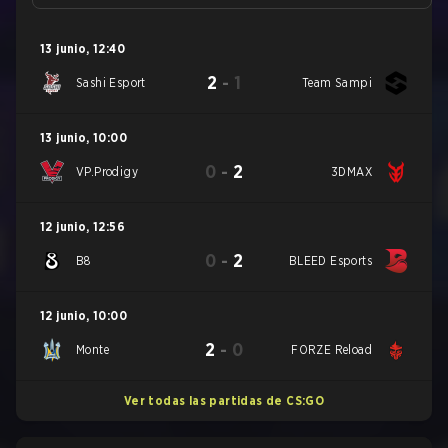
13 junio
,
12:40
2
-
1
Sashi Esport
Team Sampi
13 junio
,
10:00
0
-
2
VP.Prodigy
3DMAX
12 junio
,
12:56
0
-
2
B8
BLEED Esports
12 junio
,
10:00
2
-
0
Monte
FORZE Reload
Ver todas las partidas de CS:GO