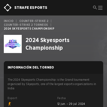
STRAFE ESPORTS
INICIO
|
COUNTER-STRIKE 2
|
COUNTER-STRIKE 2 TORNEOS
|
2024 SKYESPORTS CHAMPIONSHIP
2024 Skyesports
Championship
INFORMACIÓN DEL TORNEO
The 2024 Skyesports Championship is the Grand tournament
organized by Skyeports, one of the largest esports organizations in
India
Esport
Fecha
12 jun. – 29 jul. 2024