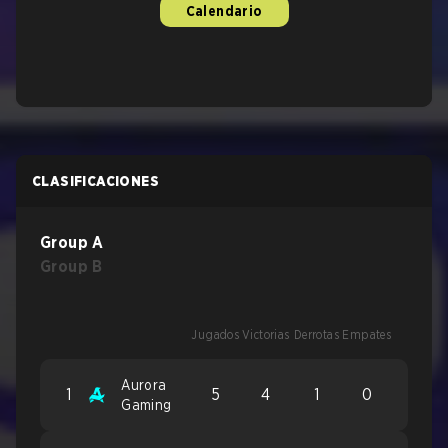
Calendario
CLASIFICACIONES
Group A
Group B
Jugados
Victorias
Derrotas
Empates
Aurora
1
5
4
1
0
Gaming