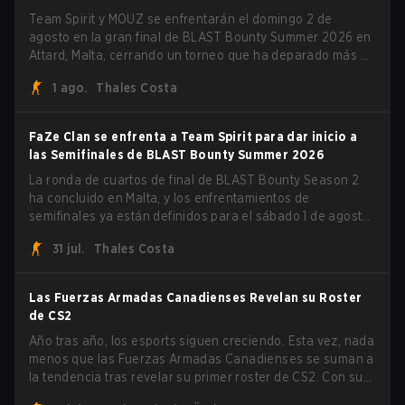
Team Spirit y MOUZ se enfrentarán el domingo 2 de
agosto en la gran final de BLAST Bounty Summer 2026 en
Attard, Malta, cerrando un torneo que ha deparado más de
una sorpresa a lo largo del camino.
1 ago.
Thales Costa
FaZe Clan se enfrenta a Team Spirit para dar inicio a
las Semifinales de BLAST Bounty Summer 2026
La ronda de cuartos de final de BLAST Bounty Season 2
ha concluido en Malta, y los enfrentamientos de
semifinales ya están definidos para el sábado 1 de agosto.
FaZe Clan, Team Spirit, Astralis y MOUZ son los cuatro
31 jul.
Thales Costa
sobrevivientes que aún luchan por el trofeo, mientras que
paiN Gaming se convirtió en el último equipo eliminado de
la llave.
Las Fuerzas Armadas Canadienses Revelan su Roster
de CS2
Año tras año, los esports siguen creciendo. Esta vez, nada
menos que las Fuerzas Armadas Canadienses se suman a
la tendencia tras revelar su primer roster de CS2. Con su
roster flameante revelado, Canadian Armed Forces se