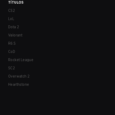
TÍTULOS
CS2
LoL
Dota 2
Valorant
R6:S
CoD
Rocket League
SC2
Overwatch 2
Hearthstone