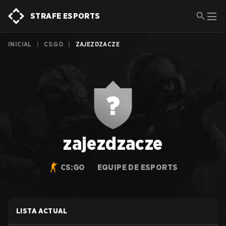
STRAFE ESPORTS
INICIAL
|
CS:GO
|
ZAJEZDZACZE
zajezdzacze
CS:GO
EQUIPE DE ESPORTS
LISTA ACTUAL