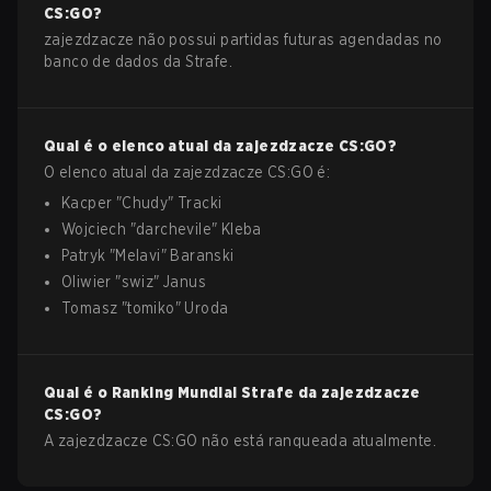
CS:GO
?
zajezdzacze não possui partidas futuras agendadas no
banco de dados da Strafe.
Qual é o elenco atual da
zajezdzacze
CS:GO
?
O elenco atual da
zajezdzacze
CS:GO
é:
Kacper
"
Chudy
"
Tracki
Wojciech
"
darchevile
"
Kleba
Patryk
"
Melavi
"
Baranski
Oliwier
"
swiz
"
Janus
Tomasz
"
tomiko
"
Uroda
Qual é o Ranking Mundial Strafe da
zajezdzacze
CS:GO
?
A zajezdzacze CS:GO não está ranqueada atualmente.