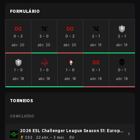
FORMULÁRIO
0
-
2
2
-
0
0
-
2
2
-
1
2
-
1
abr. 20
abr. 20
abr. 20
abr. 19
abr. 19
1
-
0
1
-
0
1
-
0
0
-
1
0
-
1
abr. 18
abr. 18
abr. 18
abr. 18
abr. 18
TORNEIOS
CONCLUÍDO
2026 ESL Challenger League Season 51: Europe
- Cup #4
CS2
22 abr. – 3 mai.
EU