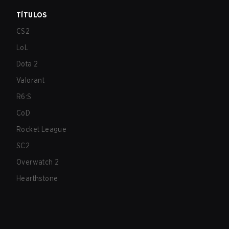
TÍTULOS
CS2
LoL
Dota 2
Valorant
R6:S
CoD
Rocket League
SC2
Overwatch 2
Hearthstone