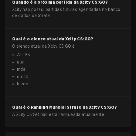
Quando é a próxima partida da
Xcity
CS:GO
?
Xcity não possui partidas futuras agendadas no banco
de dados da Strafe.
Qual é o elenco atual da
Xcity
CS:GO
?
O elenco atual da
Xcity
CS:GO
é:
ATLAS
gag
mda
qu1ck
tuzon
Qual é o Ranking Mundial Strafe da
Xcity
CS:GO
?
A Xcity CS:GO não está ranqueada atualmente.