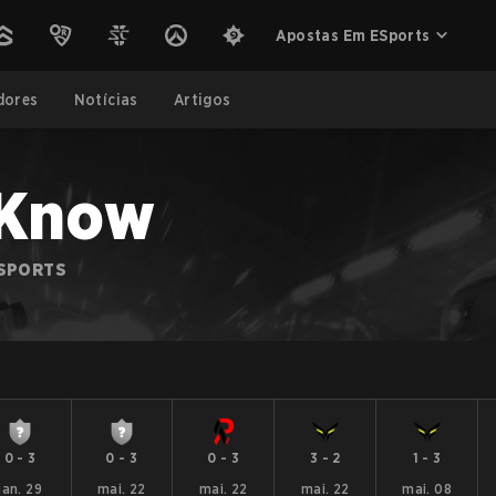
Apostas Em ESports
dores
Notícias
Artigos
 Know
ESPORTS
0
-
3
0
-
3
0
-
3
3
-
2
1
-
3
jan. 29
mai. 22
mai. 22
mai. 22
mai. 08