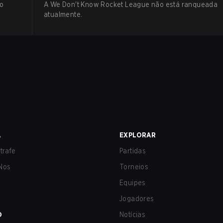
no
A We Don't Know Rocket League não está ranqueada
atualmente.
A
EXPLORAR
trafe
Partidas
Nos
Torneios
Equipes
Jogadores
O
Notícias