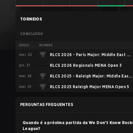
TORNEIOS
CONCLUÍDO
ENDED
NOMBRE
mar. 22
RLCS 2026 - Paris Major: Middle East &
jan. 31
North Africa Open 4
RLCS 2026 Regionals MENA Open 3
mai. 24
RLCS 2025 - Raleigh Major: Middle East
mai. 10
and North Africa Open 6
RLCS 2025 Raleigh Major MENA Open 5
PERGUNTAS FREQUENTES
Quando é a próxima partida da
We Don't Know
Rock
League
?