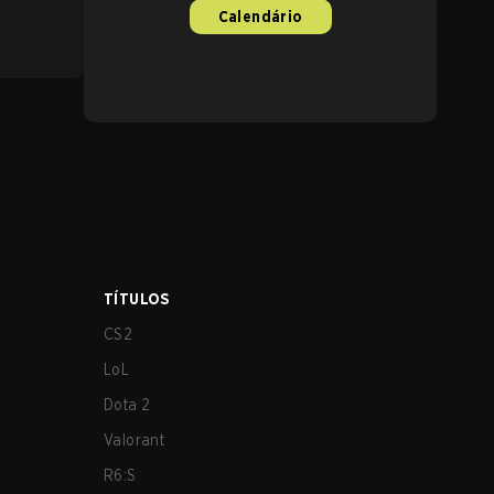
Calendário
TÍTULOS
CS2
LoL
Dota 2
Valorant
R6:S