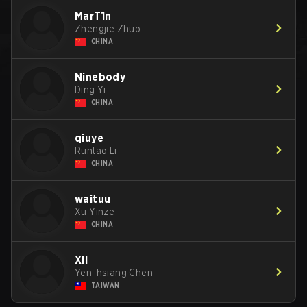
MarT1n
Zhengjie Zhuo
CHINA
Ninebody
Ding Yi
CHINA
qiuye
Runtao Li
CHINA
waituu
Xu Yinze
CHINA
XII
Yen-hsiang Chen
TAIWAN