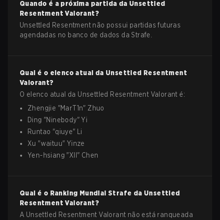
Quando é a próxima partida da
Unsettled
Resentment
Valorant
?
Unsettled Resentment não possui partidas futuras
agendadas no banco de dados da Strafe.
Qual é o elenco atual da
Unsettled Resentment
Valorant
?
O elenco atual da
Unsettled Resentment
Valorant
é:
Zhengjie
"
MarT1n
"
Zhuo
Ding
"
Ninebody
"
Yi
Runtao
"
qiuye
"
Li
Xu
"
waituu
"
Yinze
Yen-hsiang
"
XII
"
Chen
Qual é o Ranking Mundial Strafe da
Unsettled
Resentment
Valorant
?
A Unsettled Resentment Valorant não está ranqueada