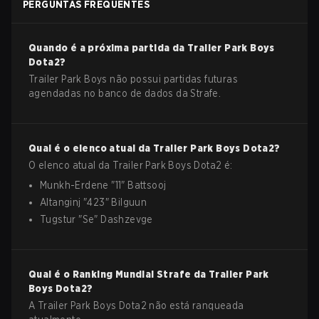
PERGUNTAS FREQUENTES
Quando é a próxima partida da
Trailer Park Boys
Dota2
?
Trailer Park Boys não possui partidas futuras
agendadas no banco de dados da Strafe.
Qual é o elenco atual da
Trailer Park Boys
Dota2
?
O elenco atual da
Trailer Park Boys
Dota2
é:
Munkh-Erdene
"
11
"
Battsooj
Altanginj
"
423
"
Bilguun
Tugstur
"
Se
"
Dashzevge
Qual é o Ranking Mundial Strafe da
Trailer Park
Boys
Dota2
?
A Trailer Park Boys Dota2 não está ranqueada