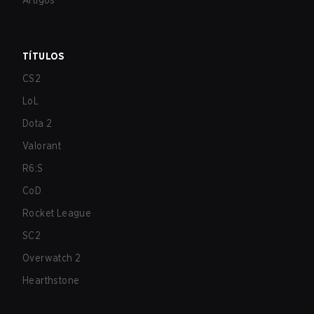
Artigos
TÍTULOS
CS2
LoL
Dota 2
Valorant
R6:S
CoD
Rocket League
SC2
Overwatch 2
Hearthstone