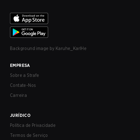
Background image by
Karuhe_KarlHe
EMPRESA
Sobre a Strafe
Contate-Nos
Carreira
JURÍDICO
Política de Privacidade
Termos de Serviço