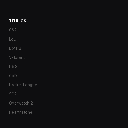
TÍTULOS
CS2
LoL
Dota 2
Valorant
R6:S
CoD
Rocket League
SC2
Overwatch 2
Hearthstone