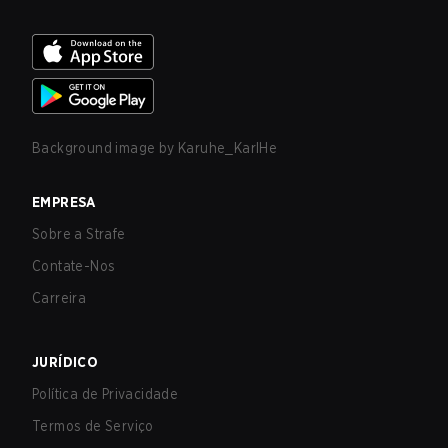
Background image by
Karuhe_KarlHe
EMPRESA
Sobre a Strafe
Contate-Nos
Carreira
JURÍDICO
Política de Privacidade
Termos de Serviço