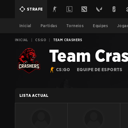
STRAFE
Inicial
Partidas
Torneios
Equipes
Joga
INICIAL
|
CS:GO
|
TEAM CRASHERS
Team Cras
CS:GO
EQUIPE DE ESPORTS
LISTA ACTUAL