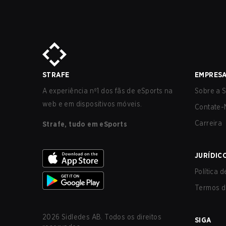
STRAFE
EMPRES
A experiência nº1 dos fãs de eSports na
Sobre a S
web e em dispositivos móveis.
Contate-
Carreira
Strafe, tudo em eSports
JURÍDIC
Política 
Termos d
2026
Sidledes AB. Todos os direitos
SIGA