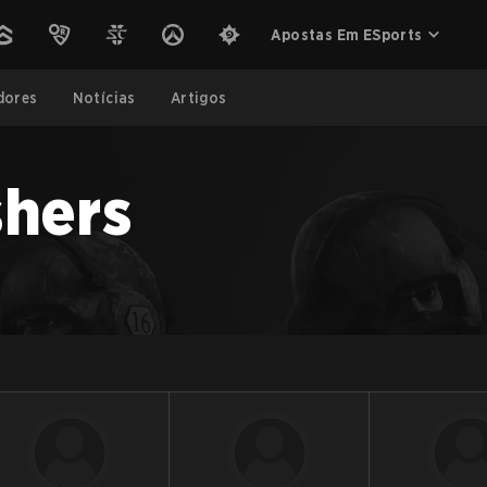
Apostas Em ESports
dores
Notícias
Artigos
hers