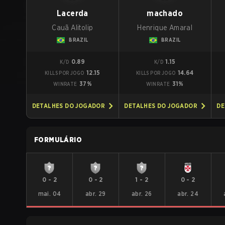
Lacerda
machado
Cauã Alitolip
Henrique Amaral
BRAZIL
BRAZIL
0.89
1.15
K/D
K/D
12.15
14.64
KILLS POR JOGO
KILLS POR JOGO
37%
31%
WINRATE
WINRATE
DETALHES DO JOGADOR
DETALHES DO JOGADOR
DE
FORMULÁRIO
0
-
2
0
-
2
1
-
2
0
-
2
mai. 04
abr. 29
abr. 26
abr. 24