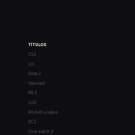
TÍTULOS
CS2
LoL
Dota 2
Valorant
R6:S
CoD
Rocket League
SC2
Overwatch 2