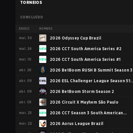
TORNEIOS
CONCLUÍDO
ENDED
NOMBRE
mai. 30
2026 Odyssey Cup Brazil
mai. 24
2026 CCT South America Series #2
mai. 10
2026 CCT South America Series #1
abr. 26
2026 BetBoom RUSH B Summit Season 3
abr. 09
2026 ESL Challenger League Season 51:
abr. 09
South America - Cup #3
2026 BetBoom Storm Season 2
abr. 05
2026 Circuit X Mayhem São Paulo
mar. 25
2026 CCT Season 3 South American
mar. 22
Series #10
2026 Aorus League Brazil