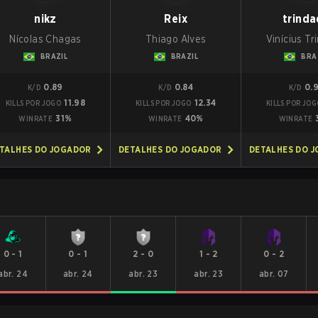
nikz
Reix
trind
Nícolas Chagas
Thiago Alves
Vinícius T
BRAZIL
BRAZIL
BRA
0.89
0.84
0.
K/D
K/D
K/D
11.98
12.34
KILLS POR JOGO
KILLS POR JOGO
KILLS POR JOG
31%
40%
WINRATE
WINRATE
WINRATE
TALHES DO JOGADOR
DETALHES DO JOGADOR
DETALHES DO 
0
-
1
0
-
1
2
-
0
1
-
2
0
-
2
abr. 24
abr. 24
abr. 23
abr. 23
abr. 07