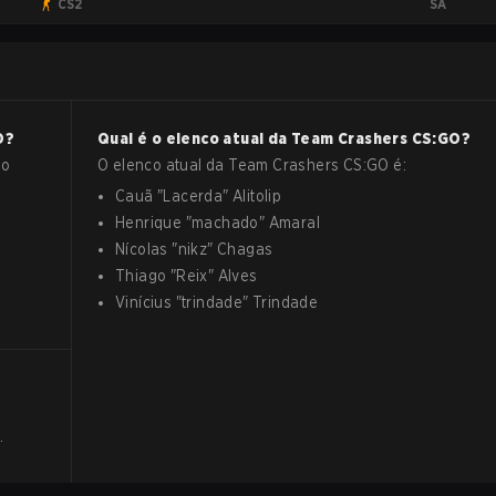
SA
CS2
O
?
Qual é o elenco atual da
Team Crashers
CS:GO
?
no
O elenco atual da
Team Crashers
CS:GO
é:
Cauã
"
Lacerda
"
Alitolip
Henrique
"
machado
"
Amaral
Nícolas
"
nikz
"
Chagas
Thiago
"
Reix
"
Alves
Vinícius
"
trindade
"
Trindade
.