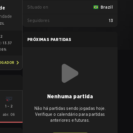
Situado en
Brazil
ade
rindade
Seguidores
13
ZIL
92
PRÓXIMAS PARTIDAS
13.37
O
36%
JOGADOR
Nenhuma partida
1
-
2
Não há partidas sendo jogadas hoje.
Verifique o calendário para partidas
abr. 06
anteriores e futuras.