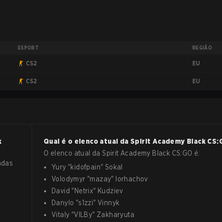
ESPORT
REGIÃO
EU
CS2
EU
CS2
k
Qual é o elenco atual da
Spirit Academy Black
CS:
O elenco atual da
Spirit Academy Black
CS:GO
é:
adas
Yury
"
kidofpain
"
Sokal
Volodymyr
"
mazay
"
Iorhachov
David
"
Netrix
"
Kudziev
Danylo
"
s1zzi
"
Vinnyk
Vitaly
"
VILBy
"
Zakharyuta