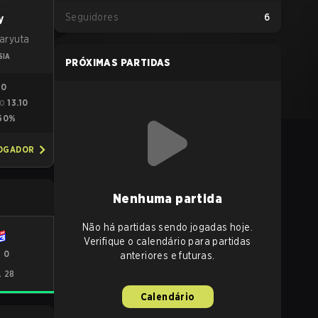
Seguidores
6
y
haryuta
SIA
PRÓXIMAS PARTIDAS
90
13.10
GO
50%
JOGADOR
Nenhuma partida
Não há partidas sendo jogadas hoje.
Verifique o calendário para partidas
-
0
anteriores e futuras.
. 28
Calendário