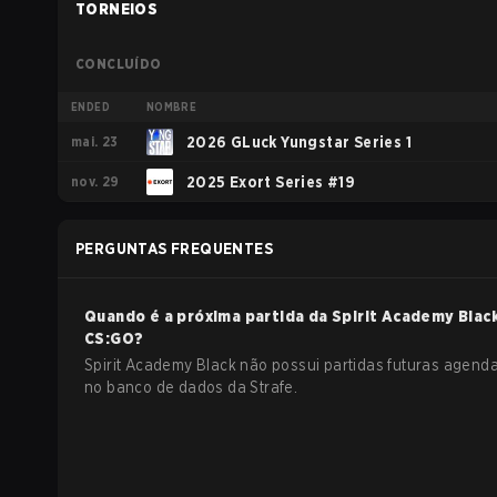
TORNEIOS
CONCLUÍDO
ENDED
NOMBRE
mai. 23
2026 GLuck Yungstar Series 1
nov. 29
2025 Exort Series #19
PERGUNTAS FREQUENTES
Quando é a próxima partida da
Spirit Academy Blac
CS:GO
?
Spirit Academy Black não possui partidas futuras agend
no banco de dados da Strafe.