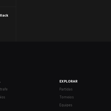
Black
A
EXPLORAR
trafe
Partidas
Nos
Torneios
Equipes