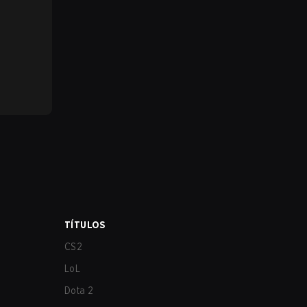
TÍTULOS
CS2
LoL
Dota 2