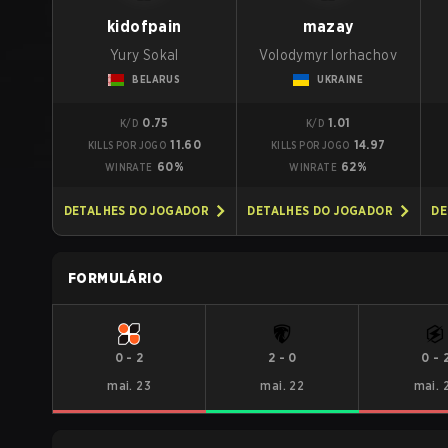
kidofpain
mazay
Yury Sokal
Volodymyr Iorhachov
BELARUS
UKRAINE
0.75
1.01
K/D
K/D
11.60
14.97
KILLS POR JOGO
KILLS POR JOGO
60%
62%
WINRATE
WINRATE
DETALHES DO JOGADOR
DETALHES DO JOGADOR
DE
FORMULÁRIO
0
-
2
2
-
0
0
-
mai. 23
mai. 22
mai. 