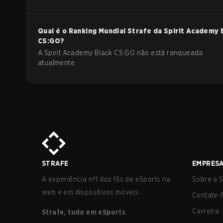
Qual é o Ranking Mundial Strafe da
Spirit Academy 
CS:GO
?
A Spirit Academy Black CS:GO não está ranqueada
atualmente.
STRAFE
EMPRES
A experiência nº1 dos fãs de eSports na
Sobre a S
web e em dispositivos móveis.
Contate-
Carreira
Strafe, tudo em eSports