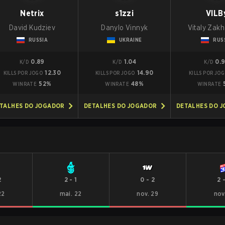
Netrix
s1zzi
VILB
David Kudziev
Danylo Vinnyk
Vitaly Zak
RUSSIA
UKRAINE
RUS
0.89
1.04
0.
K/D
K/D
K/D
12.30
14.90
KILLS POR JOGO
KILLS POR JOGO
KILLS POR JO
52%
48%
WINRATE
WINRATE
WINRATE
TALHES DO JOGADOR
DETALHES DO JOGADOR
DETALHES DO 
2
2
-
1
0
-
2
2
22
mai. 22
nov. 29
nov