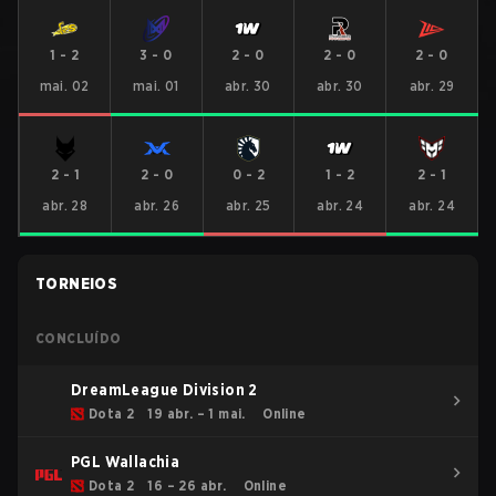
1
-
2
3
-
0
2
-
0
2
-
0
2
-
0
mai. 02
mai. 01
abr. 30
abr. 30
abr. 29
2
-
1
2
-
0
0
-
2
1
-
2
2
-
1
abr. 28
abr. 26
abr. 25
abr. 24
abr. 24
TORNEIOS
CONCLUÍDO
DreamLeague Division 2
Dota 2
19 abr. – 1 mai.
Online
PGL Wallachia
Dota 2
16 – 26 abr.
Online