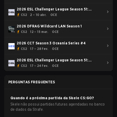
2026 ESL Challenger League Season 51:
Oceania - Cup #3
CS2
2 – 10 abr.
OCE
2026 DFRAG Wildcard LAN Season 1
CS2
12 – 15 mar.
OCE
2026 CCT Season 3 Oceania Series #4
CS2
17 – 28 fev.
OCE
2026 ESL Challenger League Season 51:
Oceania - Cup #1
CS2
17 – 24 fev.
OCE
PERGUNTAS FREQUENTES
Quando é a próxima partida da
Skele
CS:GO
?
Skele não possui partidas futuras agendadas no banco
de dados da Strafe.