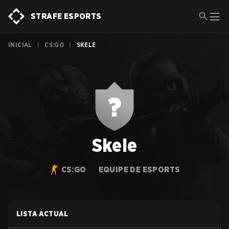
STRAFE ESPORTS
INICIAL
|
CS:GO
|
SKELE
Skele
CS:GO
EQUIPE DE ESPORTS
LISTA ACTUAL