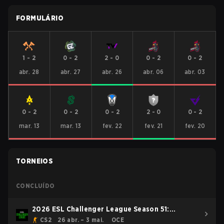
FORMULÁRIO
1
-
2
0
-
2
2
-
0
0
-
2
0
-
2
abr. 28
abr. 27
abr. 26
abr. 06
abr. 03
0
-
2
0
-
2
0
-
2
2
-
0
0
-
2
mar. 13
mar. 13
fev. 22
fev. 21
fev. 20
TORNEIOS
CONCLUÍDO
2026 ESL Challenger League Season 51:
Oceania - Cup #4
CS2
26 abr. – 3 mai.
OCE