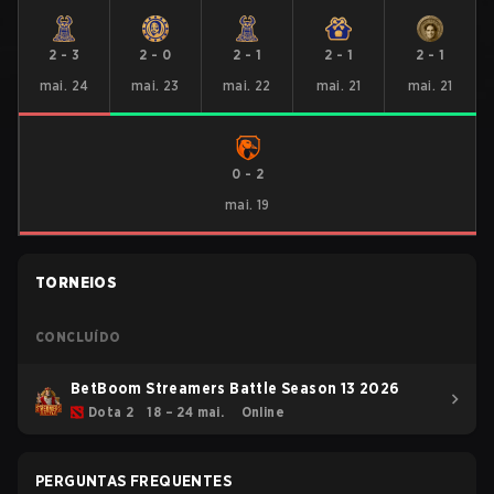
2
-
3
2
-
0
2
-
1
2
-
1
2
-
1
mai. 24
mai. 23
mai. 22
mai. 21
mai. 21
0
-
2
mai. 19
TORNEIOS
CONCLUÍDO
BetBoom Streamers Battle Season 13 2026
Dota 2
18 – 24 mai.
Online
PERGUNTAS FREQUENTES