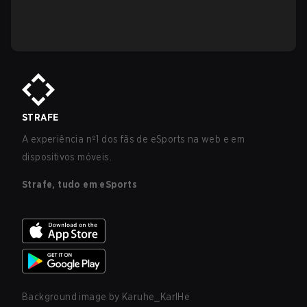
STRAFE
A experiência nº1 dos fãs de eSports na web e em
dispositivos móveis.
Strafe, tudo em eSports
Background image by
Karuhe_KarlHe