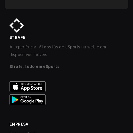
STRAFE
A experiência nº1 dos fãs de eSports na web e em
dispositivos móveis.
Strafe, tudo em eSports
EMPRESA