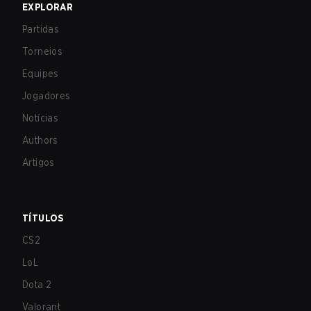
EXPLORAR
Partidas
Torneios
Equipes
Jogadores
Notícias
Authors
Artigos
TÍTULOS
CS2
LoL
Dota 2
Valorant