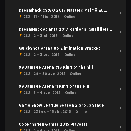
Dreamhack CS:GO 2017 Masters Malmö EU
Qualifier
CS2
11 – 11 jul. 2017
Online
DreamHack Atlanta 2017 Regional Qualifiers EU
Qualifier
CS2
2 – 3 jul. 2017
Online
QuickShot Arena #5 Elimination Bracket
CS2
2 – 3 set. 2015
Online
99Damage Arena #13 King of the hill
CS2
29 – 30 ago. 2015
Online
99Damage Arena 11 King of the Hill
CS2
3 – 4 ago. 2015
Online
Game Show League Season 2 Group Stage
CS2
23 fev. – 15 abr. 2015
Online
Copenhagen Games 2015 Playoffs
CS2
2 – 4 abr. 2015
Online