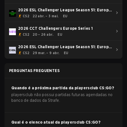
2026 ESL Challenger League Season 51: Europe
- Cup #4
CS2
22 abr. – 3 mai.
EU
2026 CCT Challengers Europe Series 1
CS2
20 – 26 abr.
EU
2026 ESL Challenger League Season 51: Europe
- Cup #3
CS2
29 mar. – 9 abr.
EU
PERGUNTAS FREQUENTES
Quando é a próxima partida da
playersclub
CS:GO
?
playersclub não possui partidas futuras agendadas no
banco de dados da Strafe.
Qual é o elenco atual da
playersclub
CS:GO
?