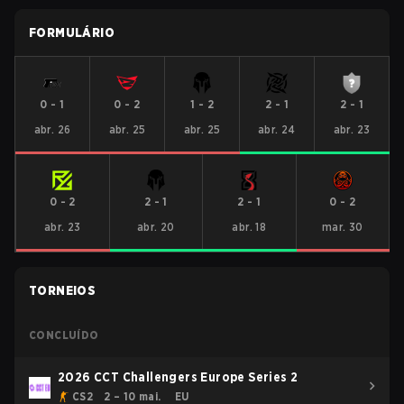
FORMULÁRIO
0
-
1
0
-
2
1
-
2
2
-
1
2
-
1
abr. 26
abr. 25
abr. 25
abr. 24
abr. 23
0
-
2
2
-
1
2
-
1
0
-
2
abr. 23
abr. 20
abr. 18
mar. 30
TORNEIOS
CONCLUÍDO
2026 CCT Challengers Europe Series 2
CS2
2 – 10 mai.
EU