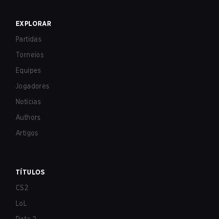
EXPLORAR
Partidas
Torneios
Equipes
Jogadores
Notícias
Authors
Artigos
TÍTULOS
CS2
LoL