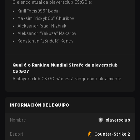
O elenco atual da
playersclub
CS:GO
é:
Kirill
"
heis999
"
Badin
Maksim
"
riskyb0b
"
Churikov
Aleksandr
"
sad
"
Nizhnik
Aleksandr
"
Yakuza
"
Makarov
Konstantin
"
z3ndeR
"
Konev
Qual é o Ranking Mundial Strafe da
playersclub
CS:GO
?
A playersclub CS:GO não está ranqueada atualmente.
INFORMACIÓN DEL EQUIPO
Nombre
playersclub
Esport
Counter-Strike 2