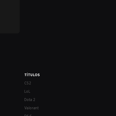
TÍTULOS
CS2
LoL
Dota 2
Valorant