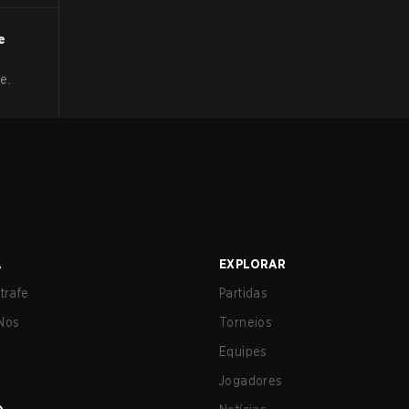
e
e.
A
EXPLORAR
trafe
Partidas
Nos
Torneios
Equipes
Jogadores