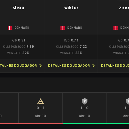
slexa
wiktor
zire
DENMARK
DENMARK
DENM
0.91
0.73
0.
K/D
K/D
K/D
7.89
7.22
KILLS POR JOGO
KILLS POR JOGO
KILLS POR JO
22%
22%
WINRATE
WINRATE
WINRATE
TALHES DO JOGADOR
DETALHES DO JOGADOR
DETALHES DO 
1
0
-
1
1
-
0
1
10
abr. 10
abr. 10
abr