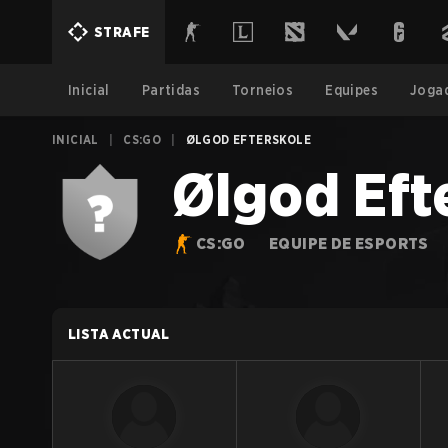
STRAFE
Inicial
Partidas
Torneios
Equipes
Joga
INICIAL
|
CS:GO
|
ØLGOD EFTERSKOLE
Ølgod Eft
CS:GO
EQUIPE DE ESPORTS
LISTA ACTUAL