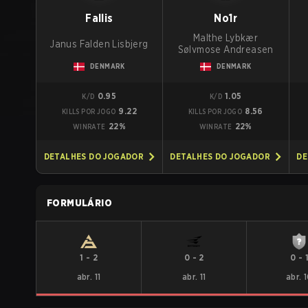
Fallis
No1r
Malthe Lybkær
Janus Falden Lisbjerg
Sølvmose Andreasen
DENMARK
DENMARK
0.95
1.05
K/D
K/D
9.22
8.56
KILLS POR JOGO
KILLS POR JOGO
22%
22%
WINRATE
WINRATE
DETALHES DO JOGADOR
DETALHES DO JOGADOR
DE
FORMULÁRIO
1
-
2
0
-
2
0
-
abr. 11
abr. 11
abr. 