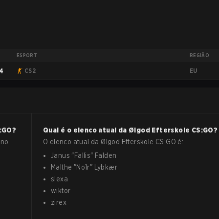
ESPORT
REGIÃO
EU
4
CS2
:GO
?
Qual é o elenco atual da
Ølgod Efterskole
CS:GO
?
 no
O elenco atual da
Ølgod Efterskole
CS:GO
é:
Janus
"
Fallis
"
Falden
Malthe
"
No1r
"
Lybkær
slexa
wiktor
zirex