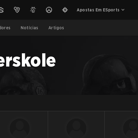
Apostas Em ESports
dores
Notícias
Artigos
erskole