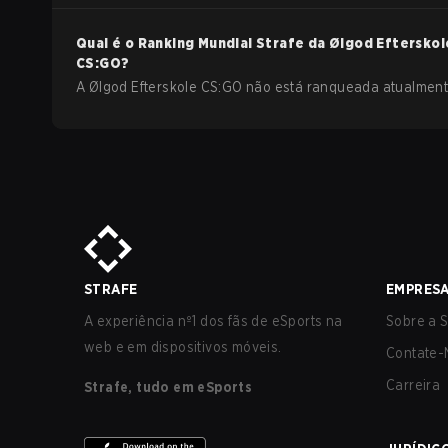
Qual é o Ranking Mundial Strafe da
Ølgod Efterskol
CS:GO
?
A Ølgod Efterskole CS:GO não está ranqueada atualment
STRAFE
EMPRES
A experiência nº1 dos fãs de eSports na
Sobre a S
web e em dispositivos móveis.
Contate-
Carreira
Strafe, tudo em eSports