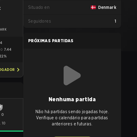
Situado en
Denmark
x
Seguidores
1
ARK
PRÓXIMAS PARTIDAS
74
7.44
GO
22%
JOGADOR
Nenhuma partida
Não há partidas sendo jogadas hoje.
-
0
Verifique o calendário para partidas
. 10
anteriores e futuras.