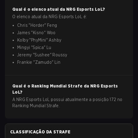
Qual é o elenco atual da
NRG Esports
LoL
?
O elenco atual da
NRG Esports
LoL
é:
Chris
"
Horder
"
Feng
James
"
Kisno
"
Woo
Kolby
"
PhyMini
"
Ashby
Mingyi
"
Spica
"
Lu
Jeremy
"
Sushee
"
Roussy
Frankie
"
Zamudo
"
Lin
Qual é o Ranking Mundial Strafe da
NRG Esports
LoL
?
A NRG Esports LoL possui atualmente a posição 172 no
Ranking Mundial Strafe.
CLASSIFICAÇÃO DA STRAFE