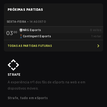
PRÓXIMAS PARTIDAS
SEXTA-FEIRA
–
14 AGOSTO
NRG Esports
0
votos
03
00
Contingent Esports
1
votar
TODAS AS PARTIDAS FUTURAS
STRAFE
A experiência nº1 dos fãs de eSports na web e em
dispositivos móveis.
Strafe, tudo em eSports