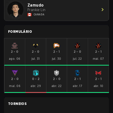
Zamudo
Frankie Lin
CANADA
FORMULÁRIO
2
-
0
2
-
0
2
-
1
2
-
0
2
-
1
ago. 06
jul. 31
jul. 30
jul. 22
mai. 07
2
-
0
0
-
2
2
-
0
2
-
1
2
-
1
mai. 06
abr. 29
abr. 22
abr. 17
abr. 10
TORNEIOS