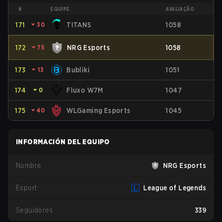
#
EQUIPE
AVALIAÇÃO
171
⏷
30
TITANS
1058
172
⏷
75
NRG Esports
1058
173
⏷
13
Bubliki
1051
174
⏷
0
Fluxo W7M
1047
175
⏷
40
WLGaming Esports
1045
INFORMACIÓN DEL EQUIPO
Nombre
NRG Esports
Esport
League of Legends
Seguidores
339