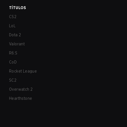
TÍTULOS
CS2
LoL
Dota 2
Valorant
R6:S
CoD
Rocket League
SC2
Overwatch 2
Hearthstone