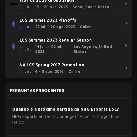
Worlds 2023 Group Stage
LoL
19 – 29 out. 2023
Seoul, South Korea
LCS Summer 2023 Playoffs
LoL
27 jul. – 20 ago. 2023
Online
LCS Summer 2023 Regular Season
14 jun. – 22 jul.
Los Angeles, United
LoL
2023
States
NA LCS Spring 2017 Promotion
LoL
4 – 8 ago. 2016
Online
PERGUNTAS FREQUENTES
Quando é a próxima partida da
NRG Esports
LoL
?
NRG Esports enfrenta Contingent Esports 14 agosto às
03:00.