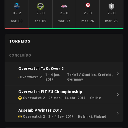
0
-
2
2
-
0
2
-
0
2
-
0
2
-
0
abr. 09
abr. 09
mar. 27
mar. 26
mar. 25
TORNEIOS
CONCLUÍDO
Overwatch TaKeOver 2
1 – 4 jun.
TaKeTV Studios, Krefeld,
Overwatch 2
2017
Germany
Overwatch PIT EU Championship
Overwatch 2
23 mar. – 14 abr. 2017
Online
Assembly Winter 2017
Overwatch 2
3 – 4 fev. 2017
Helsinki, Finland