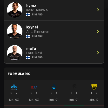
hymzi
Kalle Honkala
FINLAND
kyynel
Antti Kinnunen
FINLAND
mafu
Lauri Rasi
FINLAND
FORMULÁRIO
0
-
2
0
-
4
0
-
4
3
-
1
1
-
2
jun. 03
jun. 03
jun. 01
jun. 01
abr. 12