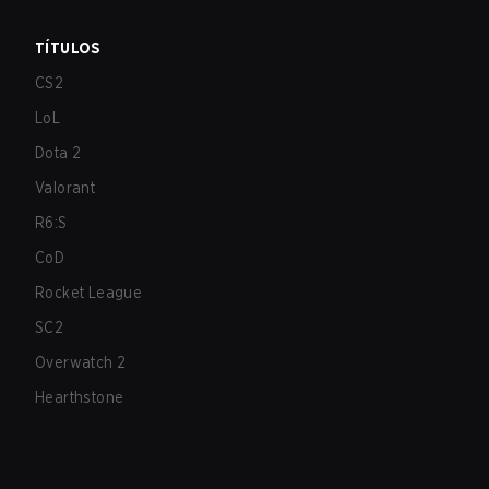
TÍTULOS
CS2
LoL
Dota 2
Valorant
R6:S
CoD
Rocket League
SC2
Overwatch 2
Hearthstone