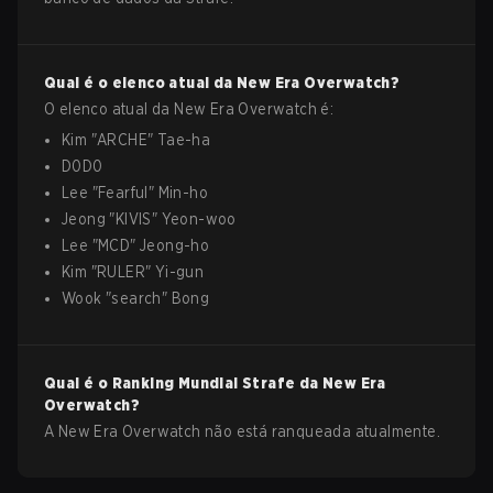
Qual é o elenco atual da
New Era
Overwatch
?
O elenco atual da
New Era
Overwatch
é:
Kim
"
ARCHE
"
Tae-ha
D0D0
Lee
"
Fearful
"
Min-ho
Jeong
"
KIVIS
"
Yeon-woo
Lee
"
MCD
"
Jeong-ho
Kim
"
RULER
"
Yi-gun
Wook
"
search
"
Bong
Qual é o Ranking Mundial Strafe da
New Era
Overwatch
?
A New Era Overwatch não está ranqueada atualmente.