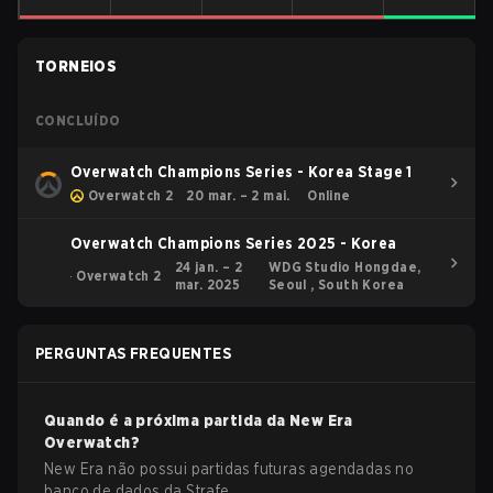
TORNEIOS
CONCLUÍDO
Overwatch Champions Series - Korea Stage 1
Overwatch 2
20 mar. – 2 mai.
Online
Overwatch Champions Series 2025 - Korea
24 jan. – 2
WDG Studio Hongdae,
Overwatch 2
mar. 2025
Seoul , South Korea
PERGUNTAS FREQUENTES
Quando é a próxima partida da
New Era
Overwatch
?
New Era não possui partidas futuras agendadas no
banco de dados da Strafe.