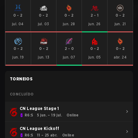
0
-
2
0
-
2
0
-
2
2
-
1
0
-
2
jul. 04
jul. 03
jun. 28
jun. 26
jun. 21
0
-
2
0
-
2
2
-
0
0
-
2
0
-
2
jun. 19
jun. 13
jun. 07
jun. 05
abr. 24
TORNEIOS
CONCLUÍDO
CN League Stage 1
R6:S
5 jun. – 19 jul.
Online
CN League Kickoff
R6:S
11 – 25 abr.
Online