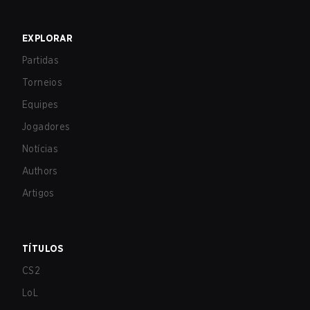
EXPLORAR
Partidas
Torneios
Equipes
Jogadores
Notícias
Authors
Artigos
TÍTULOS
CS2
LoL