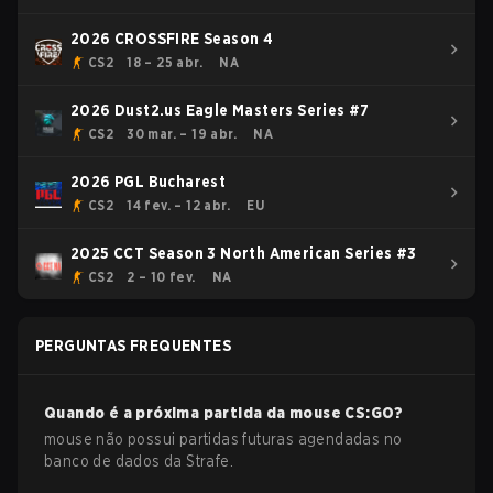
2026 CROSSFIRE Season 4
CS2
18 – 25 abr.
NA
2026 Dust2.us Eagle Masters Series #7
CS2
30 mar. – 19 abr.
NA
2026 PGL Bucharest
CS2
14 fev. – 12 abr.
EU
2025 CCT Season 3 North American Series #3
CS2
2 – 10 fev.
NA
PERGUNTAS FREQUENTES
Quando é a próxima partida da
mouse
CS:GO
?
mouse não possui partidas futuras agendadas no
banco de dados da Strafe.