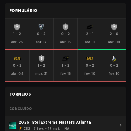
FORMULÁRIO
1
-
2
0
-
2
0
-
2
2
-
1
2
-
0
abr. 26
abr. 17
abr. 13
abr. 11
abr. 08
0
-
2
1
-
2
1
-
2
0
-
2
0
-
2
abr. 04
mar. 31
fev. 16
fev. 10
fev. 10
TORNEIOS
CONCLUÍDO
2026 Intel Extreme Masters Atlanta
CS2
7 fev. – 17 mai.
NA