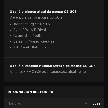
Qual é o elenco atual da
mouse
CS:GO
?
O elenco atual da
mouse
CS:GO
é:
Jasper
"
Burglar
"
Martin
Dylan
"
DYLAN
"
Frivalt
Payne
"
Jolts
"
Jolts
Benjamin
"
Panic
"
Keeping
Kyle
"
Sunk
"
Kallahan
Qual é o Ranking Mundial Strafe da
mouse
CS:GO
?
A mouse CS:GO não está ranqueada atualmente.
INFORMACIÓN DEL EQUIPO
Nombre
mouse