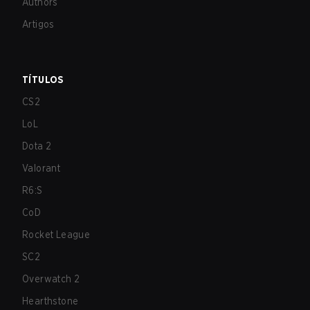
Authors
Artigos
TÍTULOS
CS2
LoL
Dota 2
Valorant
R6:S
CoD
Rocket League
SC2
Overwatch 2
Hearthstone