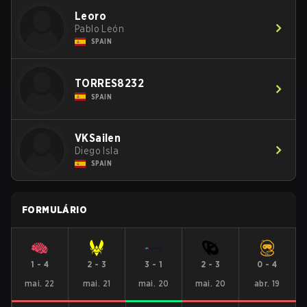
Leoro
Pablo León
SPAIN
TORRES8232
SPAIN
VKSailen
Diego Isla
SPAIN
FORMULÁRIO
1
-
4
2
-
3
3
-
1
2
-
3
0
-
4
mai. 22
mai. 21
mai. 20
mai. 20
abr. 19