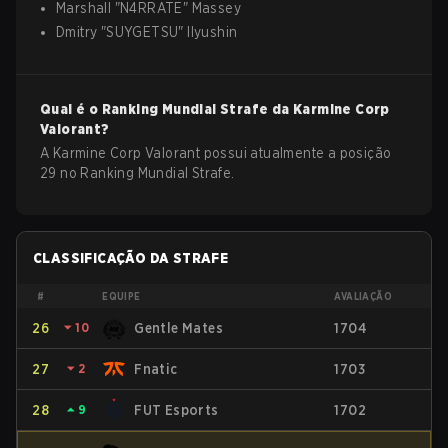
Marshall
"
N4RRATE
"
Massey
Dmitry
"
SUYGETSU
"
Ilyushin
Qual é o Ranking Mundial Strafe da
Karmine Corp
Valorant
?
A Karmine Corp Valorant possui atualmente a posição
29 no Ranking Mundial Strafe.
CLASSIFICAÇÃO DA STRAFE
#
EQUIPE
AVALIAÇÃO
26
⏷
10
Gentle Mates
1704
27
⏷
2
Fnatic
1703
28
⏶
9
FUT Esports
1702