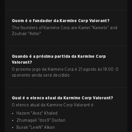
Quem é o fundador da
Karmine Corp
Valorant
?
The founders of Karmine Corp are Kamel "Kameto" and
Zouhair "Kotei"
Quando é a próxima partida da
Karmine Corp
Valorant
?
O próximo jogo da Karmine Corp é 21 agosto às 18:00. O
oponente ainda será decidido.
Qual é o elenco atual da
Karmine Corp
Valorant
?
O elenco atual da
Karmine Corp
Valorant
é:
Hazem
"
Avez
"
Khaled
Zhumagali
"
dos9
"
Dastan
Burak
"
LewN
"
Alkan