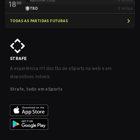
Karmine Corp
0
votos
18
00
TBD
0
votos
TODAS AS PARTIDAS FUTURAS
STRAFE
A experiência nº1 dos fãs de eSports na web e em
dispositivos móveis.
Strafe, tudo em eSports