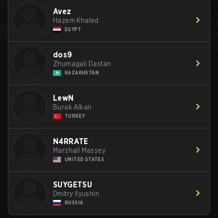
Avez
Hazem Khaled
EGYPT
dos9
Zhumagali Dastan
KAZAKHSTAN
LewN
Burak Alkan
TURKEY
N4RRATE
Marshall Massey
UNITED STATES
SUYGETSU
Dmitry Ilyushin
RUSSIA