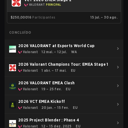
VALORANT
PRINCIPAL
$250,000
16
Participantes
15 jul. – 30 ago.
CONCLUÍDO
2026 VALORANT at Esports World Cup
Valorant
12 mai. – 12 jul.
WA
2026 Valorant Champions Tour: EMEA Stage 1
Valorant
1 abr. – 17 mai.
EU
2026 VALORANT EMEA Clash
Valorant
19 – 25 fev.
EU
2026 VCT EMEA Kickoff
Valorant
20 jan. – 15 fev.
EU
2025 Project Blender : Phase 4
Valorant
12 – 15 dez. 2025
EU