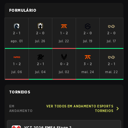
FORMULÁRIO
2
-
1
2
-
0
1
-
2
2
-
0
2
-
0
ago. 01
jul. 26
jul. 22
jul. 19
jul. 17
1
-
2
2
-
1
0
-
2
3
-
2
2
-
1
jul. 06
jul. 04
jul. 02
mai. 24
mai. 22
TORNEIOS
EM
VER TODOS EM ANDAMENTO ESPORTS
ANDAMENTO
TORNEIOS
VCT 2026 EMEA Stage 2