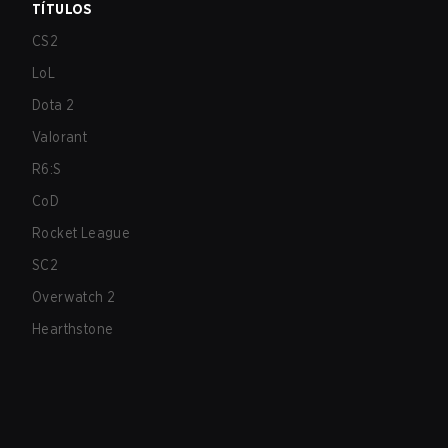
TÍTULOS
CS2
LoL
Dota 2
Valorant
R6:S
CoD
Rocket League
SC2
Overwatch 2
Hearthstone