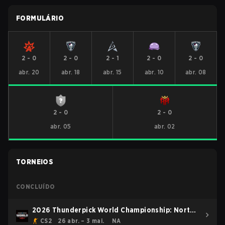
FORMULÁRIO
2
-
0
2
-
0
2
-
1
2
-
0
2
-
0
abr. 20
abr. 18
abr. 15
abr. 10
abr. 08
2
-
0
2
-
0
abr. 05
abr. 02
TORNEIOS
CONCLUÍDO
2026 Thunderpick World Championship: North
American Series
CS2
26 abr. – 3 mai.
NA