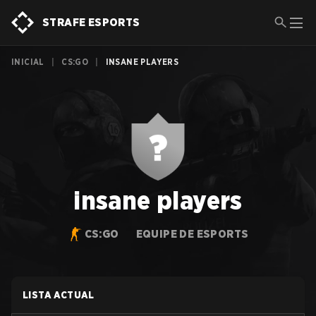
STRAFE ESPORTS
INICIAL
|
CS:GO
|
INSANE PLAYERS
insane players
CS:GO
EQUIPE DE ESPORTS
LISTA ACTUAL