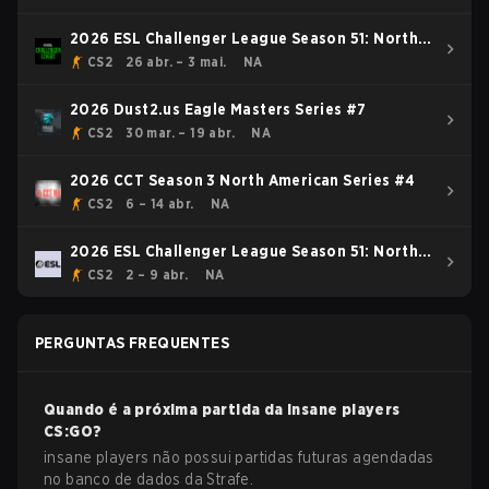
2026 ESL Challenger League Season 51: North
America - Cup #4
CS2
26 abr. – 3 mai.
NA
2026 Dust2.us Eagle Masters Series #7
CS2
30 mar. – 19 abr.
NA
2026 CCT Season 3 North American Series #4
CS2
6 – 14 abr.
NA
2026 ESL Challenger League Season 51: North
America - Cup #3
CS2
2 – 9 abr.
NA
PERGUNTAS FREQUENTES
Quando é a próxima partida da
insane players
CS:GO
?
insane players não possui partidas futuras agendadas
no banco de dados da Strafe.