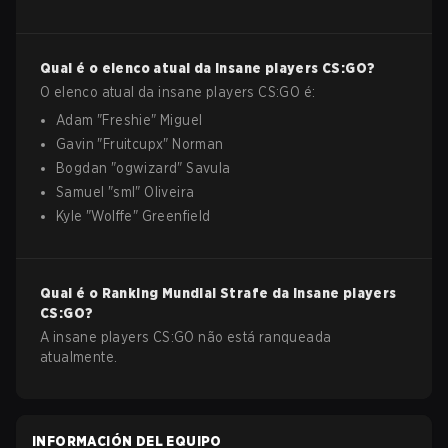
Qual é o elenco atual da
insane players
CS:GO
?
O elenco atual da
insane players
CS:GO
é:
Adam
"
Freshie
"
Miguel
Gavin
"
Fruitcupx
"
Norman
Bogdan
"
ogwizard
"
Savula
Samuel
"
sml
"
Oliveira
Kyle
"
Wolffe
"
Greenfield
Qual é o Ranking Mundial Strafe da
insane players
CS:GO
?
A insane players CS:GO não está ranqueada
atualmente.
INFORMACIÓN DEL EQUIPO