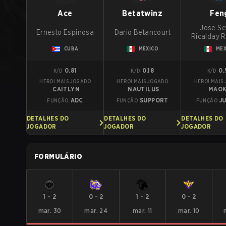
Ace
Betatwinz
Fen
Jose Se
Ernesto Espinosa
Dario Betancourt
Ricalday 
CUBA
MEXICO
MEX
0.81
0.18
0.
K/D
K/D
K/D
HEROI MAIS JOGADO
HEROI MAIS JOGADO
HEROI MAIS
CAITLYN
NAUTILUS
MAOK
ADC
SUPPORT
J
FUNÇÃO
FUNÇÃO
FUNÇÃO
DETALHES DO
DETALHES DO
DETALHES DO
JOGADOR
JOGADOR
JOGADOR
FORMULÁRIO
1
-
2
0
-
2
1
-
2
0
-
2
mar. 30
mar. 24
mar. 11
mar. 10