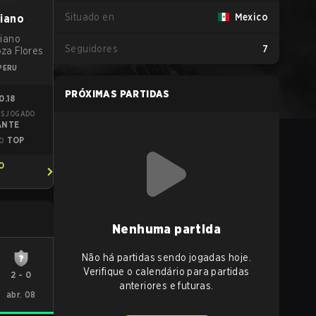
Situado en
Mexico
iano
iano
Seguidores
7
za Flores
PERU
PRÓXIMAS PARTIDAS
0.18
IS JOGADO
ANTE
TOP
O
O
Nenhuma partida
Não há partidas sendo jogadas hoje.
Verifique o calendário para partidas
2
-
0
anteriores e futuras.
abr. 08