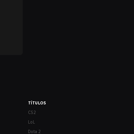
TÍTULOS
CS2
LoL
Dota 2