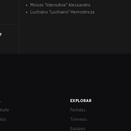
Moises
"
Intensitive
"
Alessandro
Luchiano
"
Luchiano
"
Hernostroza
?
A
EXPLORAR
trafe
Partidas
Nos
Torneios
Equipes