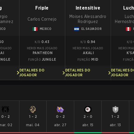
g
Friple
Intensitive
Luch
rgio
Moises Alessandro
Luch
Carlos Cornejo
Ramirez
Rodriguez
Hernostro
ICO
MEXICO
EL SALVADOR
50
0.43
0.94
K/D
K/D
K/D
 JOGADO
HEROI MAIS JOGADO
HEROI MAIS JOGADO
HEROI MA
AI
PANTHEON
AKALI
K'S
UNGLE
JUNGLE
MID
FUNÇÃO
FUNÇÃO
FUNÇÃ
DETALHES DO
DETALHES DO
DETALHES D
JOGADOR
JOGADOR
JOGADOR
0
-
2
1
-
2
0
-
2
2
-
0
1
-
2
mar. 02
mai. 04
abr. 27
abr. 15
abr. 13