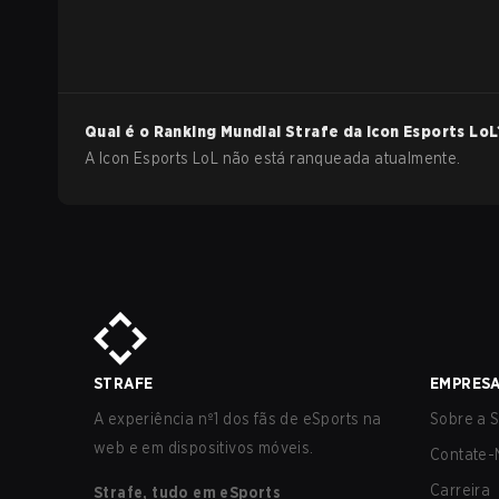
Qual é o Ranking Mundial Strafe da
Icon Esports
LoL
A Icon Esports LoL não está ranqueada atualmente.
STRAFE
EMPRES
A experiência nº1 dos fãs de eSports na
Sobre a S
web e em dispositivos móveis.
Contate-
Carreira
Strafe, tudo em eSports