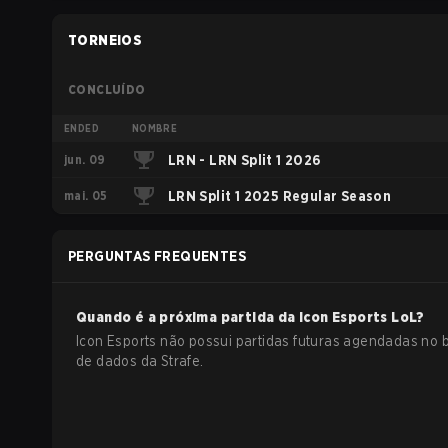
TORNEIOS
CONCLUÍDO
ENDED
NOMBRE
jun. 09
LRN - LRN Split 1 2026
mai. 05
LRN Split 1 2025 Regular Season
PERGUNTAS FREQUENTES
Quando é a próxima partida da
Icon Esports
LoL
?
Icon Esports não possui partidas futuras agendadas no
de dados da Strafe.