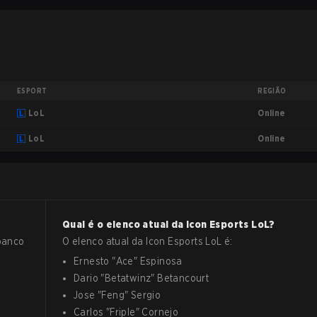
ESPORT
REGIÃO
Online
LoL
Online
LoL
Qual é o elenco atual da
Icon Esports
LoL
?
 banco
O elenco atual da
Icon Esports
LoL
é:
Ernesto
"
Ace
"
Espinosa
Dario
"
Betatwinz
"
Betancourt
Jose
"
Feng
"
Sergio
Carlos
"
Friple
"
Cornejo