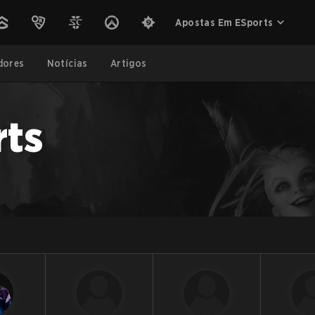
Apostas Em ESports
dores
Notícias
Artigos
rts