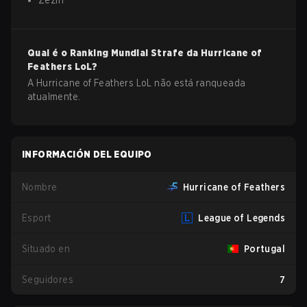
Zezin
Qual é o Ranking Mundial Strafe da
Hurricane of
Feathers
LoL
?
A Hurricane of Feathers LoL não está ranqueada
atualmente.
INFORMACIÓN DEL EQUIPO
Nombre
Hurricane of Feathers
Esport
League of Legends
Situado en
Portugal
Seguidores
7