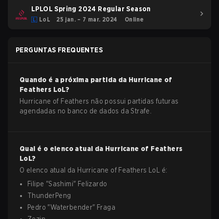
LPLOL Spring 2024 Regular Season
LoL
25 jan. – 7 mar. 2024
Online
PERGUNTAS FREQUENTES
Quando é a próxima partida da
Hurricane of
Feathers
LoL
?
Hurricane of Feathers não possui partidas futuras
agendadas no banco de dados da Strafe.
Qual é o elenco atual da
Hurricane of Feathers
LoL
?
O elenco atual da
Hurricane of Feathers
LoL
é:
Filipe
"
Sashimi
"
Felizardo
ThunderPeng
Pedro
"
Waterbender
"
Fraga