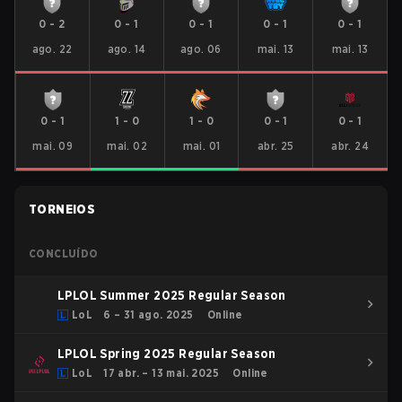
0
-
2
0
-
1
0
-
1
0
-
1
0
-
1
ago. 22
ago. 14
ago. 06
mai. 13
mai. 13
0
-
1
1
-
0
1
-
0
0
-
1
0
-
1
mai. 09
mai. 02
mai. 01
abr. 25
abr. 24
TORNEIOS
CONCLUÍDO
LPLOL Summer 2025 Regular Season
LoL
6 – 31 ago. 2025
Online
LPLOL Spring 2025 Regular Season
LoL
17 abr. – 13 mai. 2025
Online