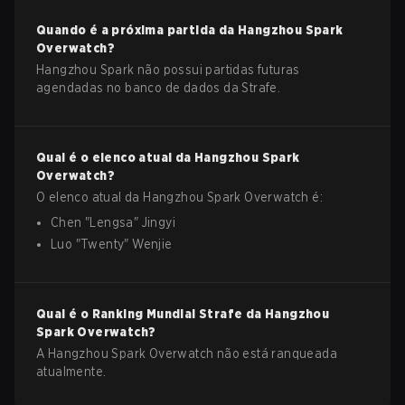
Quando é a próxima partida da
Hangzhou Spark
Overwatch
?
Hangzhou Spark não possui partidas futuras
agendadas no banco de dados da Strafe.
Qual é o elenco atual da
Hangzhou Spark
Overwatch
?
O elenco atual da
Hangzhou Spark
Overwatch
é:
Chen
"
Lengsa
"
Jingyi
Luo
"
Twenty
"
Wenjie
Qual é o Ranking Mundial Strafe da
Hangzhou
Spark
Overwatch
?
A Hangzhou Spark Overwatch não está ranqueada
atualmente.