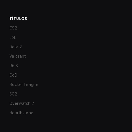
TÍTULOS
CS2
LoL
Dota 2
Valorant
R6:S
CoD
Rocket League
SC2
Overwatch 2
Hearthstone