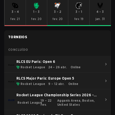
3
-
4
1
-
3
3
-
2
3
-
1
4
-
3
fev. 21
fev. 20
fev. 20
fev. 19
jan. 31
TORNEIOS
CONCLUÍDO
RLCS EU Paris: Open 6
Rocket League
24 – 26 abr.
Online
RLCS Major Paris: Europe Open 5
Rocket League
9 – 12 abr.
Online
Rocket League Championship Series 2026 -
Boston Major
19 – 22
Agganis Arena, Boston,
Rocket League
fev.
United States