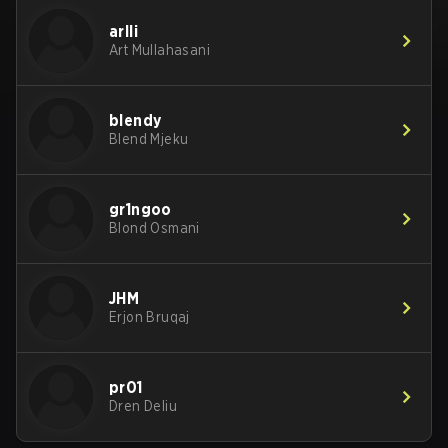
arlli
Art Mullahasani
blendy
Blend Mjeku
gr1ngoo
Blond Osmani
JHM
Erjon Bruqaj
pr01
Dren Deliu