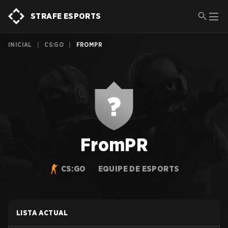
STRAFE ESPORTS
INICIAL
|
CS:GO
|
FROMPR
FromPR
CS:GO
EQUIPE DE ESPORTS
LISTA ACTUAL