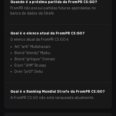
Quando é a próxima partida da
FromPR
CS:GO
?
FromPR não possui partidas futuras agendadas no
banco de dados da Strafe.
Qual é o elenco atual da
FromPR
CS:GO
?
O elenco atual da
FromPR
CS:GO
é:
Art
"
arlli
"
Mullahasani
Blend
"
blendy
"
Mjeku
Blond
"
gr1ngoo
"
Osmani
Erjon
"
JHM
"
Bruqaj
Dren
"
pr01
"
Deliu
Qual é o Ranking Mundial Strafe da
FromPR
CS:GO
?
A FromPR CS:GO não está ranqueada atualmente.