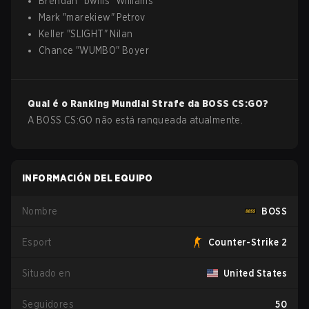
Brendan
"
bwills
"
Williams
Mark
"
marekiew
"
Petrov
Keller
"
SLIGHT
"
Nilan
Chance
"
WUMBO
"
Boyer
Qual é o Ranking Mundial Strafe da
BOSS
CS:GO
?
A BOSS CS:GO não está ranqueada atualmente.
INFORMACIÓN DEL EQUIPO
Nombre
BOSS
Esport
Counter-Strike 2
Situado en
United States
Seguidores
50