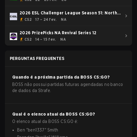
2026 ESL Challenger League Season 51: North
America - Cup #1
CS2
17 – 24 fev.
NA
2026 PrizePicks NA Revival Series 12
CS2
14 – 15 fev.
NA
PERGUNTAS FREQUENTES
Quando é a próxima partida da
BOSS
CS:GO
?
BOSS não possui partidas futuras agendadas no banco
de dados da Strafe.
Qual é o elenco atual da
BOSS
CS:GO
?
O elenco atual da
BOSS
CS:GO
é:
Ben
"
ben1337
"
Smith