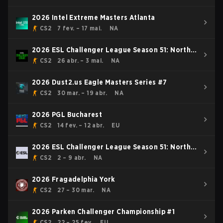
2026 Intel Extreme Masters Atlanta
CS2
7 fev. – 17 mai.
NA
2026 ESL Challenger League Season 51: North
America - Cup #4
CS2
26 abr. – 3 mai.
NA
2026 Dust2.us Eagle Masters Series #7
CS2
30 mar. – 19 abr.
NA
2026 PGL Bucharest
CS2
14 fev. – 12 abr.
EU
2026 ESL Challenger League Season 51: North
America - Cup #3
CS2
2 – 9 abr.
NA
2026 Fragadelphia York
CS2
27 – 30 mar.
NA
2026 Parken Challenger Championship #1
CS2
22 – 25 fev.
EU