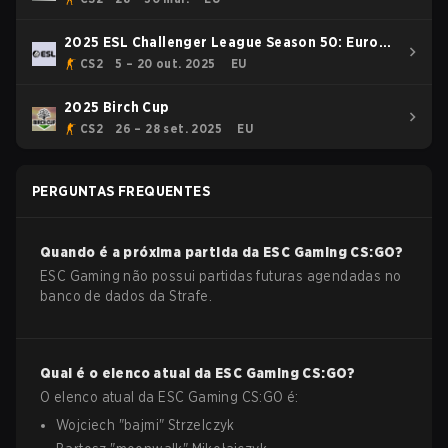
2025 ESL Challenger League Season 50: Europe
- Cup #3
CS2
5 – 20 out. 2025
EU
2025 Birch Cup
CS2
26 – 28 set. 2025
EU
PERGUNTAS FREQUENTES
Quando é a próxima partida da
ESC Gaming
CS:GO
?
ESC Gaming não possui partidas futuras agendadas no
banco de dados da Strafe.
Qual é o elenco atual da
ESC Gaming
CS:GO
?
O elenco atual da
ESC Gaming
CS:GO
é:
Wojciech
"
bajmi
"
Strzelczyk