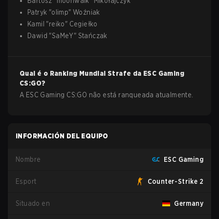
Bartosz
"
moonwalk
"
Mikołajczyk
Patryk
"
olimp
"
Woźniak
Kamil
"
reiko
"
Cegiełko
Dawid
"
SaMeY
"
Stańczak
Qual é o Ranking Mundial Strafe da
ESC Gaming
CS:GO
?
A ESC Gaming CS:GO não está ranqueada atualmente.
INFORMACIÓN DEL EQUIPO
Nombre
ESC Gaming
Esport
Counter-Strike 2
Situado en
Germany