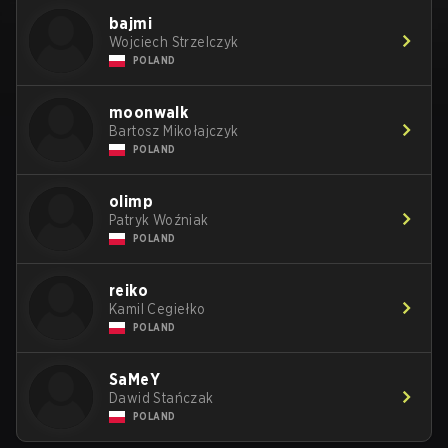
bajmi
Wojciech Strzelczyk
POLAND
moonwalk
Bartosz Mikołajczyk
POLAND
olimp
Patryk Woźniak
POLAND
reiko
Kamil Cegiełko
POLAND
SaMeY
Dawid Stańczak
POLAND