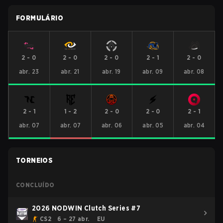
FORMULÁRIO
2
-
0
2
-
0
2
-
0
2
-
1
2
-
0
abr. 23
abr. 21
abr. 19
abr. 09
abr. 08
2
-
1
1
-
2
2
-
0
2
-
0
2
-
1
abr. 07
abr. 07
abr. 06
abr. 05
abr. 04
TORNEIOS
CONCLUÍDO
2026 NODWIN Clutch Series #7
CS2
6 – 27 abr.
EU