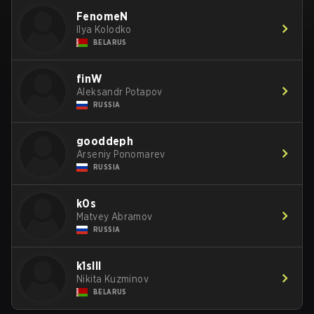
FenomeN
Ilya Kolodko
BELARUS
finW
Aleksandr Potapov
RUSSIA
gooddeph
Arseniy Ponomarev
RUSSIA
k0s
Matvey Abramov
RUSSIA
k1slll
Nikita Kuzminov
BELARUS