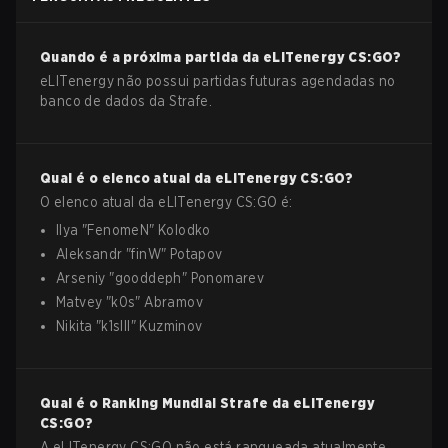
Quando é a próxima partida da
eLITenergy
CS:GO
?
eLITenergy não possui partidas futuras agendadas no
banco de dados da Strafe.
Qual é o elenco atual da
eLITenergy
CS:GO
?
O elenco atual da
eLITenergy
CS:GO
é:
Ilya
"
FenomeN
"
Kolodko
Aleksandr
"
finW
"
Potapov
Arseniy
"
gooddeph
"
Ponomarev
Matvey
"
k0s
"
Abramov
Nikita
"
k1slll
"
Kuzminov
Qual é o Ranking Mundial Strafe da
eLITenergy
CS:GO
?
A eLITenergy CS:GO não está ranqueada atualmente.