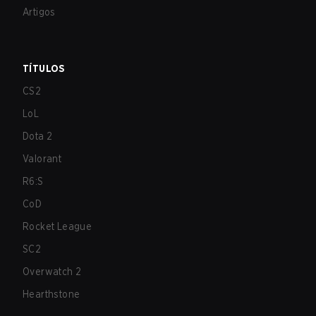
Artigos
TÍTULOS
CS2
LoL
Dota 2
Valorant
R6:S
CoD
Rocket League
SC2
Overwatch 2
Hearthstone