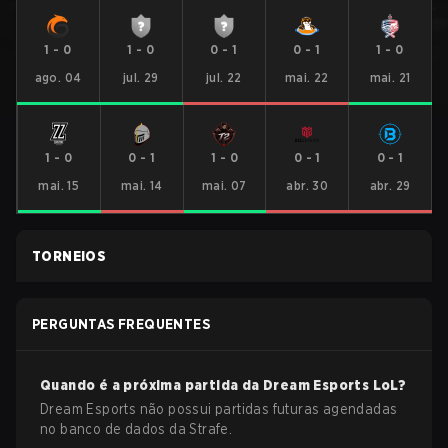
1
-
0
1
-
0
0
-
1
0
-
1
1
-
0
ago. 04
jul. 29
jul. 22
mai. 22
mai. 21
1
-
0
0
-
1
1
-
0
0
-
1
0
-
1
mai. 15
mai. 14
mai. 07
abr. 30
abr. 29
TORNEIOS
PERGUNTAS FREQUENTES
Quando é a próxima partida da
Dream Esports
LoL
?
Dream Esports não possui partidas futuras agendadas
no banco de dados da Strafe.