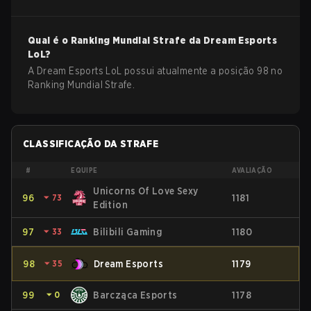
Qual é o Ranking Mundial Strafe da
Dream Esports
LoL
?
A Dream Esports LoL possui atualmente a posição 98 no
Ranking Mundial Strafe.
CLASSIFICAÇÃO DA STRAFE
#
EQUIPE
AVALIAÇÃO
Unicorns Of Love Sexy
96
⏷
73
1181
Edition
97
⏷
33
Bilibili Gaming
1180
98
⏷
35
Dream Esports
1179
99
⏷
0
Barcząca Esports
1178