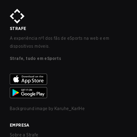
STRAFE
A experiência nº1 dos fãs de eSports na web e em
dispositivos móveis.
Strafe, tudo em eSports
Background image by
Karuhe_KarlHe
EMPRESA
Sobre a Strafe