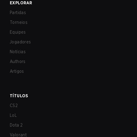
EXPLORAR
Partidas
Torneios
Equipes
Jogadores
Notícias
Authors
Artigos
TÍTULOS
CS2
LoL
Dota 2
Valorant