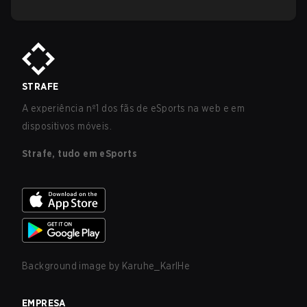
STRAFE
A experiência nº1 dos fãs de eSports na web e em
dispositivos móveis.
Strafe, tudo em eSports
Background image by
Karuhe_KarlHe
EMPRESA