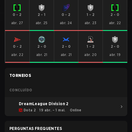
0
-
2
2
-
1
0
-
2
1
-
2
2
-
0
abr. 27
abr. 25
abr. 24
abr. 23
abr. 22
0
-
2
2
-
0
2
-
0
1
-
2
2
-
0
abr. 22
abr. 21
abr. 21
abr. 20
abr. 19
TORNEIOS
CONCLUÍDO
DreamLeague Division 2
Dota 2
19 abr. – 1 mai.
Online
PERGUNTAS FREQUENTES