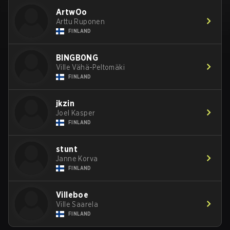
ArtwOo
Arttu Ruponen
FINLAND
BlNGB0NG
Ville Vähä-Peltomäki
FINLAND
jkzin
Joel Kasper
FINLAND
stunt
Janne Korva
FINLAND
Villeboe
Ville Saarela
FINLAND