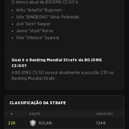
O elenco atual da
BOJONG
CS:GO
é:
Arttu
"
ArtwOo
"
Ruponen
Ville
"
BlNGB0NG
"
Vähä-Peltomäki
Joel
"
jkzin
"
Kasper
Janne
"
stunt
"
Korva
Ville
"
Villeboe
"
Saarela
Qual é o Ranking Mundial Strafe da
BOJONG
CS:GO
?
A BOJONG CS:GO possui atualmente a posição 230 no
Ranking Mundial Strafe.
CLASSIFICAÇÃO DA STRAFE
#
EQUIPE
AVALIAÇÃO
226
XCLAN
1246