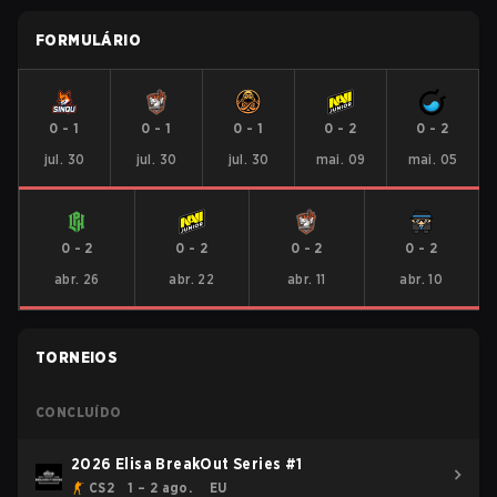
FORMULÁRIO
0
-
1
0
-
1
0
-
1
0
-
2
0
-
2
jul. 30
jul. 30
jul. 30
mai. 09
mai. 05
0
-
2
0
-
2
0
-
2
0
-
2
abr. 26
abr. 22
abr. 11
abr. 10
TORNEIOS
CONCLUÍDO
2026 Elisa BreakOut Series #1
CS2
1 – 2 ago.
EU