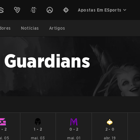
Apostas Em ESports
dores
Notícias
Artigos
 Guardians
0
-
2
1
-
2
0
-
2
2
-
0
i. 05
mai. 03
mai. 01
abr. 19