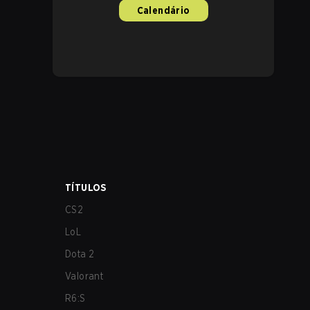
Calendário
TÍTULOS
CS2
LoL
Dota 2
Valorant
R6:S