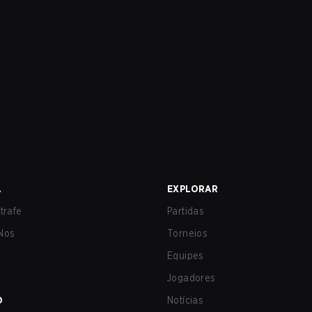
A
EXPLORAR
trafe
Partidas
Nos
Torneios
Equipes
Jogadores
O
Notícias