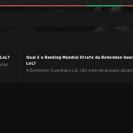
LoL
?
Qual é o Ranking Mundial Strafe da
Bohemian Guar
LoL
?
adas
A Bohemian Guardians LoL não está ranqueada atualm