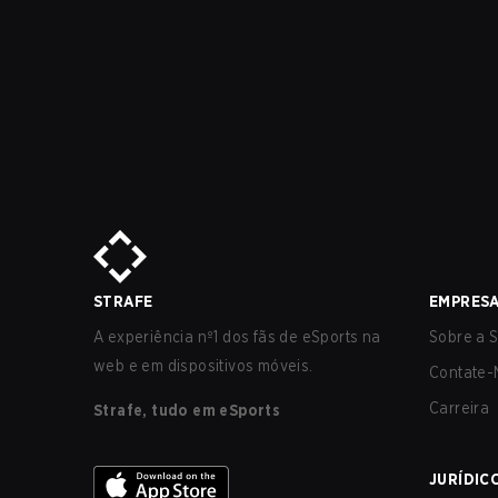
STRAFE
EMPRES
A experiência nº1 dos fãs de eSports na
Sobre a S
web e em dispositivos móveis.
Contate-
Carreira
Strafe, tudo em eSports
JURÍDIC